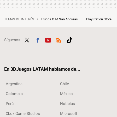
TEMAS DE INTERÉS
Trucos GTA San Andreas
PlayStation Store
Síguenos
Twit
Fac
Yout
RSS
Tikt
ter
ebo
ube
ok
ok
En 3DJuegos LATAM hablamos de...
Argentina
Chile
Colombia
México
Perú
Noticias
Xbox Game Studios
Microsoft