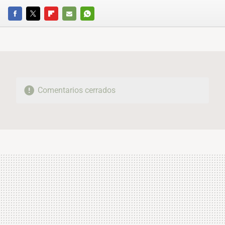
FACEBOOK
TWITTER
FLIPBOARD
E-
WHATSAPP
MAIL
Comentarios cerrados