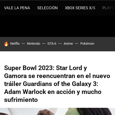
VALE LA PENA
SELECCIÓN
XBOX SERIES X/S
PLAYS
HOY SE HABLA DE
Netflix
Nintendo
GTA 6
Anime
Pokémon
Super Bowl 2023: Star Lord y
Gamora se reencuentran en el nuevo
tráiler Guardians of the Galaxy 3:
Adam Warlock en acción y mucho
sufrimiento