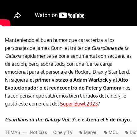
Manteniendo el buen humor que caracteriza a los
personajes de James Gunn, el tráiler de
Guardianes de la
Galaxia
rápidamente se pone sentimental con secuencias
de acción, pero, sobre todo, con una fuerte carga
emocional para el personaje de Rocket, Drax y Star Lord.
Ni siquiera
el primer vistazo a Adam Warlock y al Alto
Evolucionador o el reencuentro de Peter y Gamora
nos
hacen pensar que saldremos bien librados del cine. ¿Te
gustó este comercial del
Super Bowl 2023
?
Guardians of the Galaxy Vol. 3
se estrena el 5 de mayo.
TEMAS
Noticias
Cine y TV
Marvel
MCU
Dis