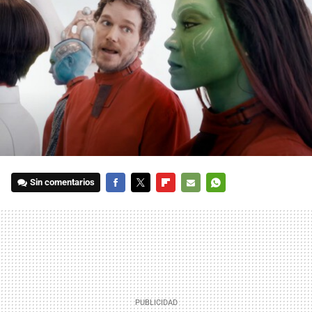
Sin comentarios
FACEBOOK
TWITTER
FLIPBOARD
E-
WHATSAPP
MAIL