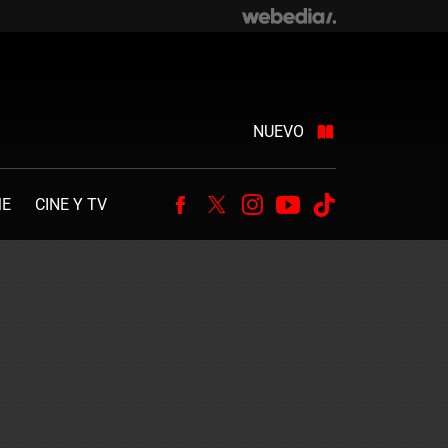
NUEVO
ME
CINE Y TV
Facebook
Twitter
Instagram
Youtube
Tiktok