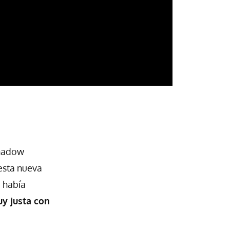
Shadow
esta nueva
e había
uy justa con