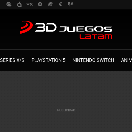
SERIES X/S
PLAYSTATION 5
NINTENDO SWITCH
ANI