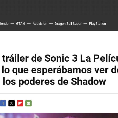
ntendo
GTA 6
Activision
Dragon Ball Super
PlayStation
 tráiler de Sonic 3 La Pelíc
 lo que esperábamos ver d
: los poderes de Shadow
FACEBOOK
TWITTER
FLIPBOARD
E-
MAIL