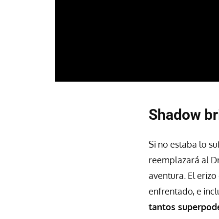
Shadow bri
Si no estaba lo s
reemplazará al Dr
aventura. El eriz
enfrentado, e incl
tantos superpod