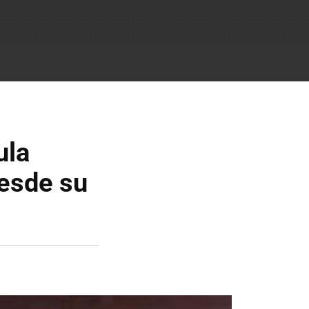
ula
esde su