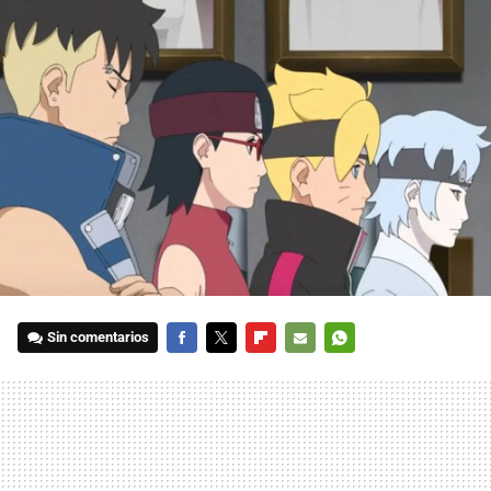
Sin comentarios
FACEBOOK
TWITTER
FLIPBOARD
E-
WHATSAPP
MAIL