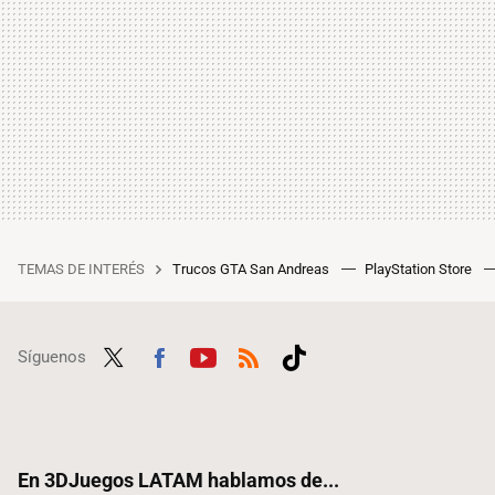
TEMAS DE INTERÉS
Trucos GTA San Andreas
PlayStation Store
Síguenos
Twit
Fac
Yout
RSS
Tikt
ter
ebo
ube
ok
ok
En 3DJuegos LATAM hablamos de...