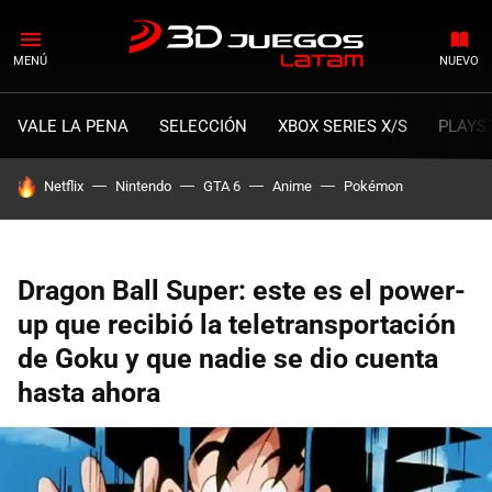
MENÚ
NUEVO
VALE LA PENA
SELECCIÓN
XBOX SERIES X/S
PLAYS
HOY SE HABLA DE
Netflix
Nintendo
GTA 6
Anime
Pokémon
Dragon Ball Super: este es el power-
up que recibió la teletransportación
de Goku y que nadie se dio cuenta
hasta ahora