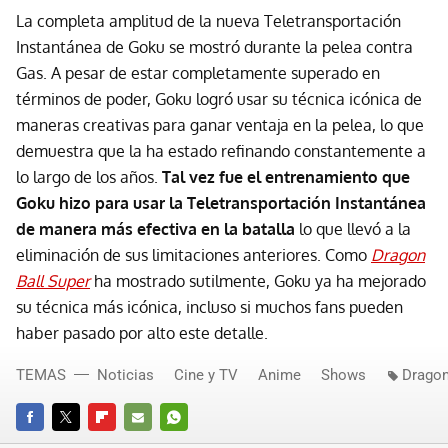
La completa amplitud de la nueva Teletransportación
Instantánea de Goku se mostró durante la pelea contra
Gas. A pesar de estar completamente superado en
términos de poder, Goku logró usar su técnica icónica de
maneras creativas para ganar ventaja en la pelea, lo que
demuestra que la ha estado refinando constantemente a
lo largo de los años.
Tal vez fue el entrenamiento que
Goku hizo para usar la Teletransportación Instantánea
de manera más efectiva en la batalla
lo que llevó a la
eliminación de sus limitaciones anteriores. Como
Dragon
Ball Super
ha mostrado sutilmente, Goku ya ha mejorado
su técnica más icónica, incluso si muchos fans pueden
haber pasado por alto este detalle.
TEMAS
Noticias
Cine y TV
Anime
Shows
Dragon
FACEBOOK
TWITTER
FLIPBOARD
E-
WHATSAPP