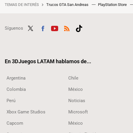
TEMAS DE INTERÉS
Trucos GTA San Andreas
PlayStation Store
Síguenos
Twit
Fac
Yout
RSS
Tikt
ter
ebo
ube
ok
ok
En 3DJuegos LATAM hablamos de...
Argentina
Chile
Colombia
México
Perú
Noticias
Xbox Game Studios
Microsoft
Capcom
México