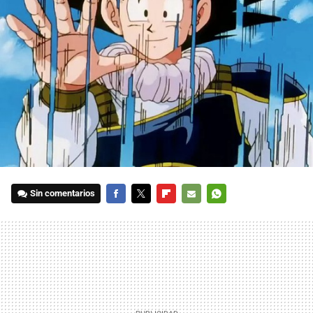
Sin comentarios
FACEBOOK
TWITTER
FLIPBOARD
E-
WHATSAPP
MAIL