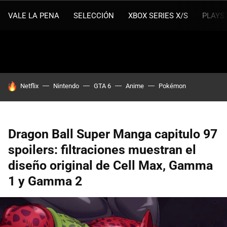
VALE LA PENA
SELECCIÓN
XBOX SERIES X/S
PLAYS
HOY SE HABLA DE
Netflix
Nintendo
GTA 6
Anime
Pokémon
Dragon Ball Super Manga capitulo 97
spoilers: filtraciones muestran el
diseño original de Cell Max, Gamma
1 y Gamma 2