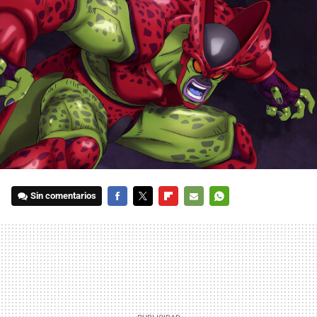
Sin comentarios
FACEBOOK
TWITTER
FLIPBOARD
E-
WHATSAPP
MAIL