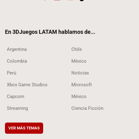
Twit
Fac
Yout
RSS
Tikt
ter
ebo
ube
ok
ok
En 3DJuegos LATAM hablamos de...
Argentina
Chile
Colombia
México
Perú
Noticias
Xbox Game Studios
Microsoft
Capcom
México
Streaming
Ciencia Ficción
VER MÁS TEMAS