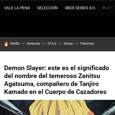
VALE LA PENA
SELECCIÓN
XBOX SERIES X/S
PLAYS
HOY SE HABLA DE
Netflix
Nintendo
GTA 6
Anime
Pokémon
Demon Slayer: este es el significado
del nombre del temeroso Zenitsu
Agatsuma, compañero de Tanjiro
Kamado en el Cuerpo de Cazadores