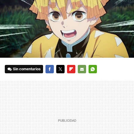
Sin comentarios
FACEBOOK
TWITTER
FLIPBOARD
E-
WHATSAPP
MAIL