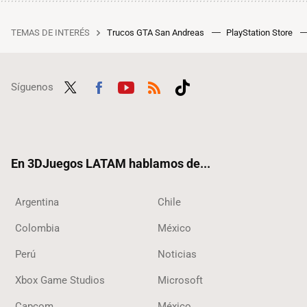
TEMAS DE INTERÉS
Trucos GTA San Andreas
PlayStation Store
Síguenos
Twit
Fac
Yout
RSS
Tikt
ter
ebo
ube
ok
ok
En 3DJuegos LATAM hablamos de...
Argentina
Chile
Colombia
México
Perú
Noticias
Xbox Game Studios
Microsoft
Capcom
México