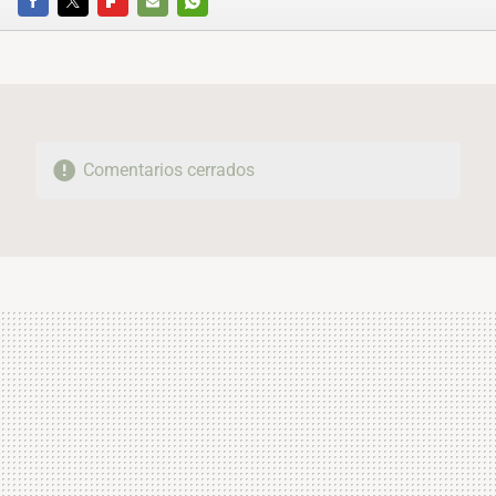
FACEBOOK
TWITTER
FLIPBOARD
E-
WHATSAPP
MAIL
Comentarios cerrados