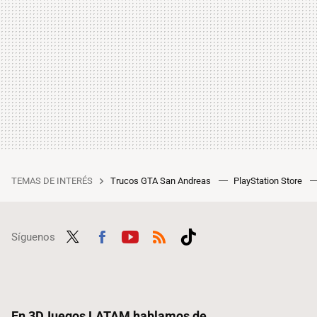
TEMAS DE INTERÉS
Trucos GTA San Andreas
PlayStation Store
Síguenos
Twit
Fac
Yout
RSS
Tikt
ter
ebo
ube
ok
ok
En 3DJuegos LATAM hablamos de...