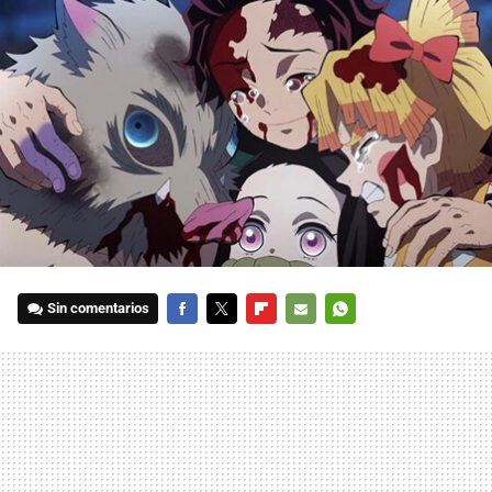
Sin comentarios
FACEBOOK
TWITTER
FLIPBOARD
E-
WHATSAPP
MAIL