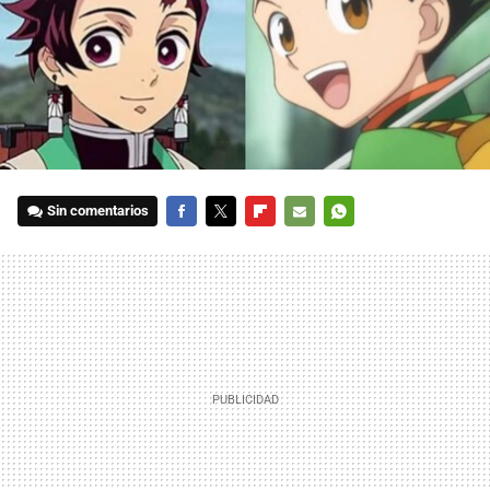
Sin comentarios
FACEBOOK
TWITTER
FLIPBOARD
E-
WHATSAPP
MAIL