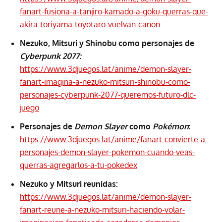
fanart-fusiona-a-tanjiro-kamado-a-goku-querras-que-
akira-toriyama-toyotaro-vuelvan-canon
Nezuko, Mitsuri y Shinobu como personajes de
Cyberpunk 2077:
https://www.3djuegos.lat/anime/demon-slayer-
fanart-imagina-a-nezuko-mitsuri-shinobu-como-
personajes-cyberpunk-2077-queremos-futuro-dlc-
juego
Personajes de
Demon Slayer
como
Pokémon
:
https://www.3djuegos.lat/anime/fanart-convierte-a-
personajes-demon-slayer-pokemon-cuando-veas-
querras-agregarlos-a-tu-pokedex
Nezuko y Mitsuri reunidas:
https://www.3djuegos.lat/anime/demon-slayer-
fanart-reune-a-nezuko-mitsuri-haciendo-volar-