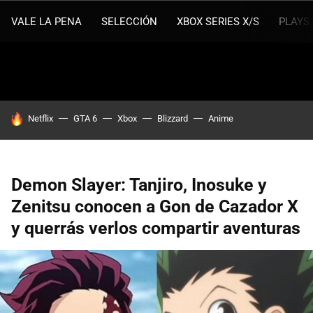
VALE LA PENA
SELECCIÓN
XBOX SERIES X/S
PLAYS
HOY SE HABLA DE
Netflix
GTA 6
Xbox
Blizzard
Anime
Demon Slayer: Tanjiro, Inosuke y
Zenitsu conocen a Gon de Cazador X
y querrás verlos compartir aventuras