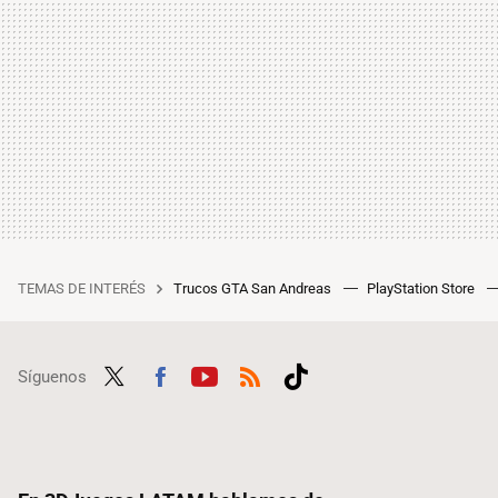
TEMAS DE INTERÉS
Trucos GTA San Andreas
PlayStation Store
Síguenos
Twit
Fac
Yout
RSS
Tikt
ter
ebo
ube
ok
ok