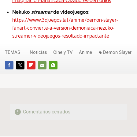
imaginacion-fanaticada-cazadores-demonios
Nekuko
streamer
de videojuegos:
https://www.3djuegos.lat/anime/demon-slayer-
fanart-convierte-a-version-demoniaca-nezuko-
streamer-videojuegos-resultado-impactante
TEMAS
Noticias
Cine y TV
Anime
Demon Slayer
FACEBOOK
TWITTER
FLIPBOARD
E-
WHATSAPP
MAIL
Comentarios cerrados