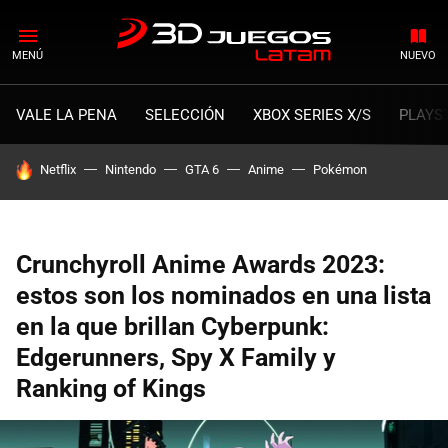
MENÚ
NUEVO
VALE LA PENA
SELECCIÓN
XBOX SERIES X/S
PLAYS
HOY SE HABLA DE
Netflix
Nintendo
GTA 6
Anime
Pokémon
Crunchyroll Anime Awards 2023:
estos son los nominados en una lista
en la que brillan Cyberpunk:
Edgerunners, Spy X Family y
Ranking of Kings