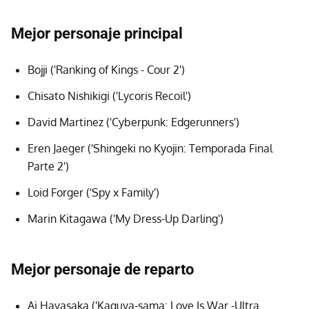
Mejor personaje principal
Bojji ('Ranking of Kings - Cour 2')
Chisato Nishikigi ('Lycoris Recoil')
David Martinez ('Cyberpunk: Edgerunners')
Eren Jaeger ('Shingeki no Kyojin: Temporada Final
Parte 2')
Loid Forger ('Spy x Family')
Marin Kitagawa ('My Dress-Up Darling')
Mejor personaje de reparto
Ai Hayasaka ('Kaguya-sama: Love Is War -Ultra