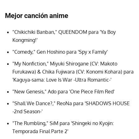
Mejor canción anime
"Chikichiki Banban," QUEENDOM para 'Ya Boy
Kongming!'
"Comedy," Gen Hoshino para 'Spy x Family'
"My Nonfiction," Miyuki Shirogane (CV: Makoto
Furukawa) & Chika Fujiwara (CV: Konomi Kohara) para
'Kaguya-sama: Love Is War -Ultra Romantic-'
"New Genesis," Ado para 'One Piece Film Red'
"Shall We Dance?," ReoNa para 'SHADOWS HOUSE
-2nd Season-'
"The Rumbling," SiM para 'Shingeki no Kyojin:
Temporada Final Parte 2'