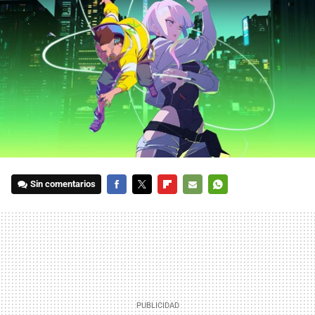
Sin comentarios
FACEBOOK
TWITTER
FLIPBOARD
E-
WHATSAPP
MAIL