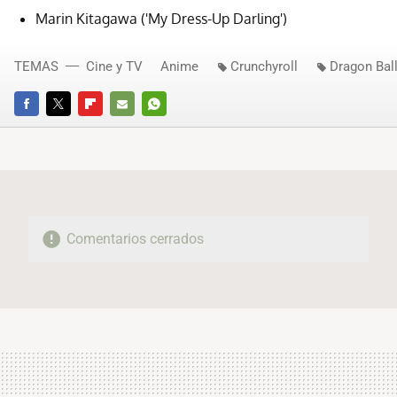
Marin Kitagawa ('My Dress-Up Darling')
TEMAS
Cine y TV
Anime
Crunchyroll
Dragon Bal
FACEBOOK
TWITTER
FLIPBOARD
E-
WHATSAPP
MAIL
Comentarios cerrados