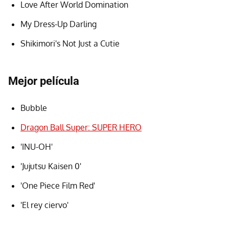
Love After World Domination
My Dress-Up Darling
Shikimori's Not Just a Cutie
Mejor película
Bubble
Dragon Ball Super: SUPER HERO
'INU-OH'
'Jujutsu Kaisen 0'
'One Piece Film Red'
'El rey ciervo'