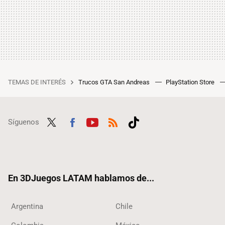
TEMAS DE INTERÉS
Trucos GTA San Andreas
PlayStation Store
Síguenos
Twit
Fac
Yout
RSS
Tikt
ter
ebo
ube
ok
ok
En 3DJuegos LATAM hablamos de...
Argentina
Chile