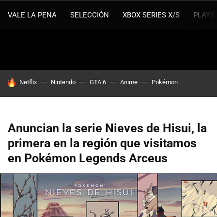
VALE LA PENA
SELECCIÓN
XBOX SERIES X/S
PLAYS
HOY SE HABLA DE
Netflix
Nintendo
GTA 6
Anime
Pokémon
Anuncian la serie Nieves de Hisui, la
primera en la región que visitamos
en Pokémon Legends Arceus