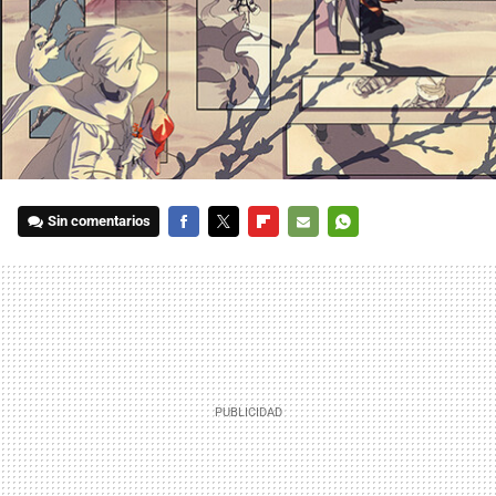
Sin comentarios
FACEBOOK
TWITTER
FLIPBOARD
E-
WHATSAPP
MAIL