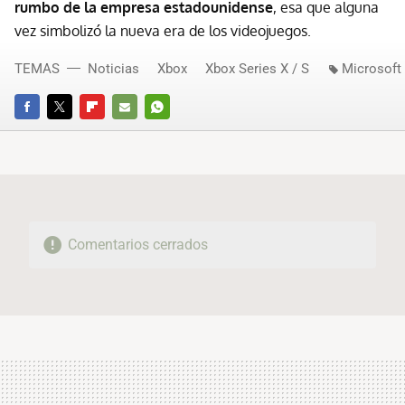
rumbo de la empresa estadounidense
, esa que alguna
vez simbolizó la nueva era de los videojuegos.
TEMAS
Noticias
Xbox
Xbox Series X / S
Microsoft
FACEBOOK
TWITTER
FLIPBOARD
E-
WHATSAPP
MAIL
Comentarios cerrados