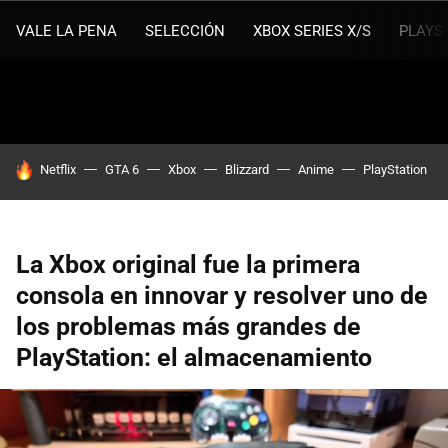
VALE LA PENA
SELECCIÓN
XBOX SERIES X/S
PLAYS
HOY SE HABLA DE
Netflix
GTA 6
Xbox
Blizzard
Anime
PlayStation
La Xbox original fue la primera
consola en innovar y resolver uno de
los problemas más grandes de
PlayStation: el almacenamiento