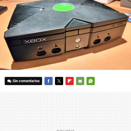
Sin comentarios
FACEBOOK
TWITTER
FLIPBOARD
E-
WHATSAPP
MAIL