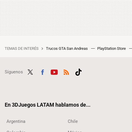
TEMAS DE INTERÉS
Trucos GTA San Andreas
PlayStation Store
Síguenos
Twit
Fac
Yout
RSS
Tikt
ter
ebo
ube
ok
ok
En 3DJuegos LATAM hablamos de...
Argentina
Chile