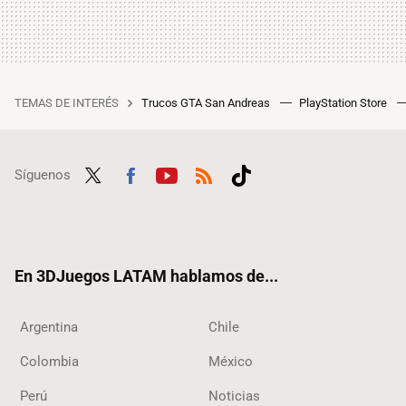
TEMAS DE INTERÉS
Trucos GTA San Andreas
PlayStation Store
Síguenos
Twit
Fac
Yout
RSS
Tikt
ter
ebo
ube
ok
ok
En 3DJuegos LATAM hablamos de...
Argentina
Chile
Colombia
México
Perú
Noticias