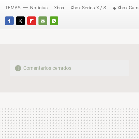
TEMAS
Noticias
Xbox
Xbox Series X / S
Xbox Gam
FACEBOOK
TWITTER
FLIPBOARD
E-
WHATSAPP
MAIL
Comentarios cerrados