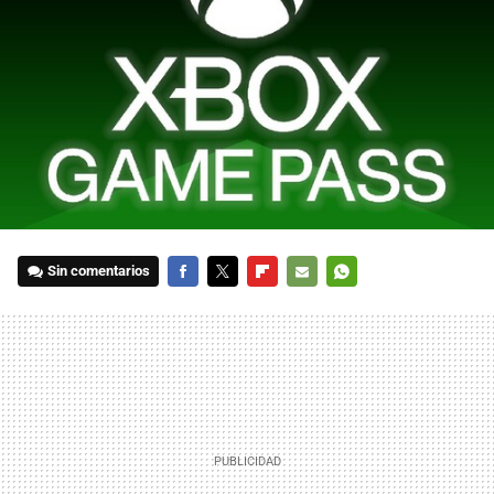
Sin comentarios
FACEBOOK
TWITTER
FLIPBOARD
E-
WHATSAPP
MAIL