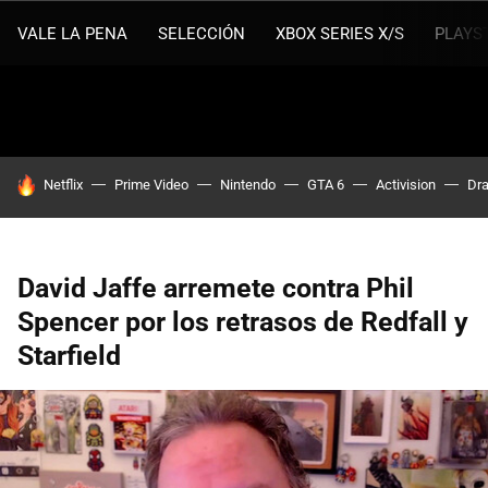
VALE LA PENA
SELECCIÓN
XBOX SERIES X/S
PLAYS
HOY SE HABLA DE
Netflix
Prime Video
Nintendo
GTA 6
Activision
Dra
David Jaffe arremete contra Phil
Spencer por los retrasos de Redfall y
Starfield