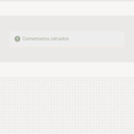
FACEBOOK
TWITTER
FLIPBOARD
E-
WHATSAPP
MAIL
Comentarios cerrados