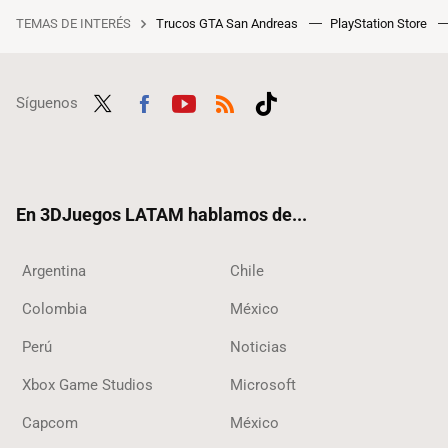
TEMAS DE INTERÉS
Trucos GTA San Andreas
PlayStation Store
Síguenos
Twit
Fac
Yout
RSS
Tikt
ter
ebo
ube
ok
ok
En 3DJuegos LATAM hablamos de...
Argentina
Chile
Colombia
México
Perú
Noticias
Xbox Game Studios
Microsoft
Capcom
México