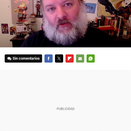
Sin comentarios
FACEBOOK
TWITTER
FLIPBOARD
E-
WHATSAPP
MAIL