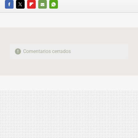
FACEBOOK
TWITTER
FLIPBOARD
E-
WHATSAPP
MAIL
Comentarios cerrados