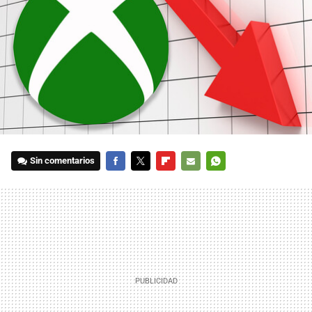
Sin comentarios
FACEBOOK
TWITTER
FLIPBOARD
E-
WHATSAPP
MAIL