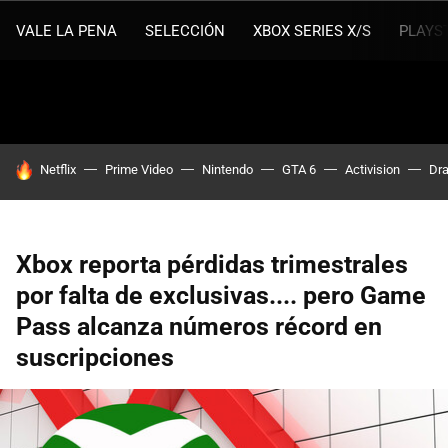
VALE LA PENA
SELECCIÓN
XBOX SERIES X/S
PLAYS
HOY SE HABLA DE
Netflix
Prime Video
Nintendo
GTA 6
Activision
Dra
Xbox reporta pérdidas trimestrales
por falta de exclusivas.... pero Game
Pass alcanza números récord en
suscripciones