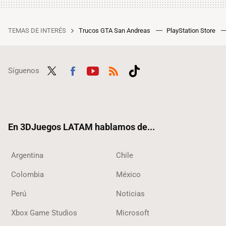
TEMAS DE INTERÉS
Trucos GTA San Andreas
PlayStation Store
Síguenos
Twit
Fac
Yout
RSS
Tikt
ter
ebo
ube
ok
ok
En 3DJuegos LATAM hablamos de...
Argentina
Chile
Colombia
México
Perú
Noticias
Xbox Game Studios
Microsoft