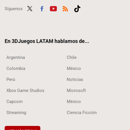
Síguenos
Twit
Fac
Yout
RSS
Tikt
ter
ebo
ube
ok
ok
En 3DJuegos LATAM hablamos de...
Argentina
Chile
Colombia
México
Perú
Noticias
Xbox Game Studios
Microsoft
Capcom
México
Streaming
Ciencia Ficción