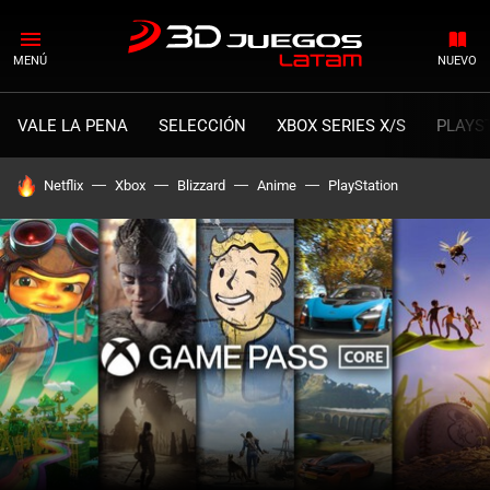
MENÚ
NUEVO
VALE LA PENA
SELECCIÓN
XBOX SERIES X/S
PLAYS
HOY SE HABLA DE
Netflix
Xbox
Blizzard
Anime
PlayStation