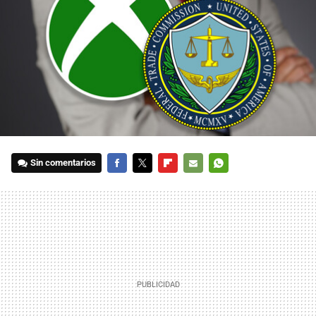
Sin comentarios
FACEBOOK
TWITTER
FLIPBOARD
E-
WHATSAPP
MAIL