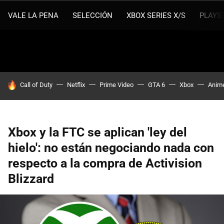
VALE LA PENA
SELECCIÓN
XBOX SERIES X/S
PLAYS
HOY SE HABLA DE
Call of Duty
Netflix
Prime Video
GTA 6
Xbox
Anim
Xbox y la FTC se aplican 'ley del
hielo': no están negociando nada con
respecto a la compra de Activision
Blizzard