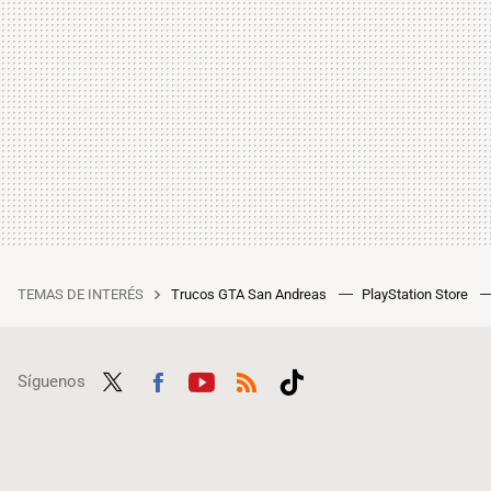
TEMAS DE INTERÉS
Trucos GTA San Andreas
PlayStation Store
Síguenos
Twit
Fac
Yout
RSS
Tikt
ter
ebo
ube
ok
ok