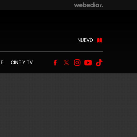
NUEVO
ME
CINE Y TV
Facebook
Twitter
Instagram
Youtube
Tiktok