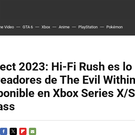
me Video
GTA 6
Xbox
Anime
PlayStation
Pokémon
ect 2023: Hi-Fi Rush es lo
readores de The Evil Within
ponible en Xbox Series X/S
ass