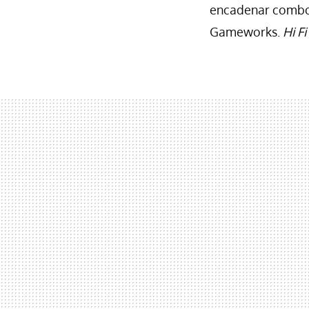
encadenar combos
Gameworks.
Hi F