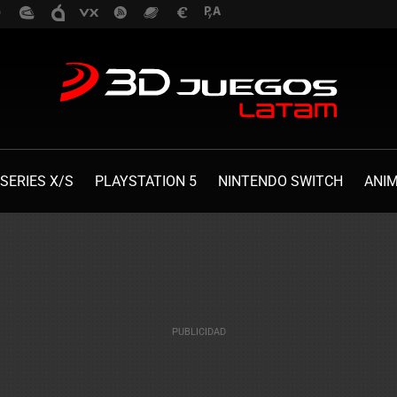
SERIES X/S
PLAYSTATION 5
NINTENDO SWITCH
ANI