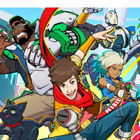
FACEBOOK
TWITTER
FLIPBOARD
E-
MAIL