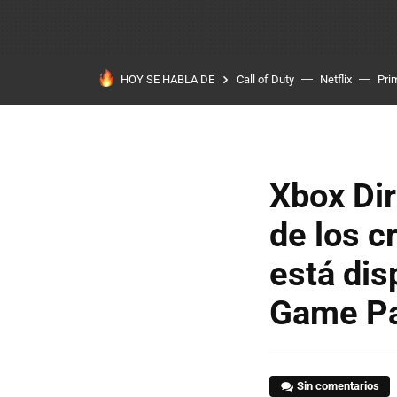
HOY SE HABLA DE
Call of Duty
Netflix
Pri
Xbox Dir
de los c
está dis
Game P
Sin comentarios