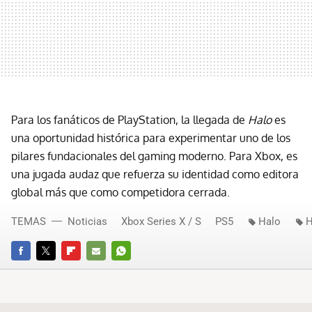
Para los fanáticos de PlayStation, la llegada de
Halo
es
una oportunidad histórica para experimentar uno de los
pilares fundacionales del gaming moderno. Para Xbox, es
una jugada audaz que refuerza su identidad como editora
global más que como competidora cerrada.
TEMAS
Noticias
Xbox Series X / S
PS5
Halo
H
FACEBOOK
TWITTER
FLIPBOARD
E-
WHATSAPP
MAIL