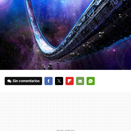
Sin comentarios
FACEBOOK
TWITTER
FLIPBOARD
E-
WHATSAPP
MAIL