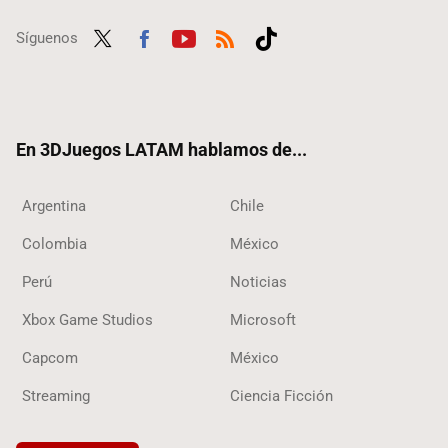
Síguenos
Twit
Fac
Yout
RSS
Tikt
ter
ebo
ube
ok
ok
En 3DJuegos LATAM hablamos de...
Argentina
Chile
Colombia
México
Perú
Noticias
Xbox Game Studios
Microsoft
Capcom
México
Streaming
Ciencia Ficción