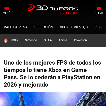
MENÚ
NUEVO
VALE LA PENA
SELECCIÓN
XBOX SERIES X/S
PLAYS
HOY SE HABLA DE
Netflix
Nintendo
GTA 6
Anime
Pokémon
Uno de los mejores FPS de todos los
tiempos lo tiene Xbox en Game
Pass. Se lo cederán a PlayStation en
2026 y mejorado