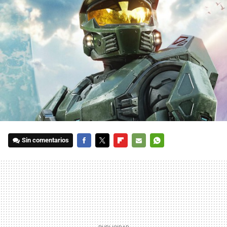
Sin comentarios
FACEBOOK
TWITTER
FLIPBOARD
E-
WHATSAPP
MAIL