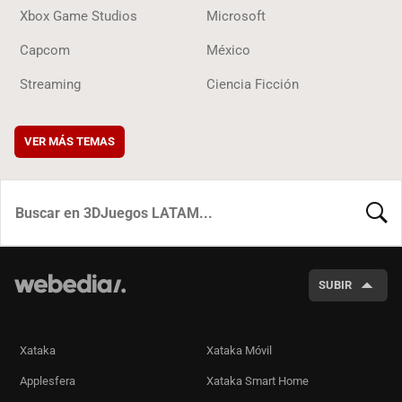
Xbox Game Studios
Microsoft
Capcom
México
Streaming
Ciencia Ficción
VER MÁS TEMAS
BUSCA
SUBIR
Xataka
Xataka Móvil
Applesfera
Xataka Smart Home