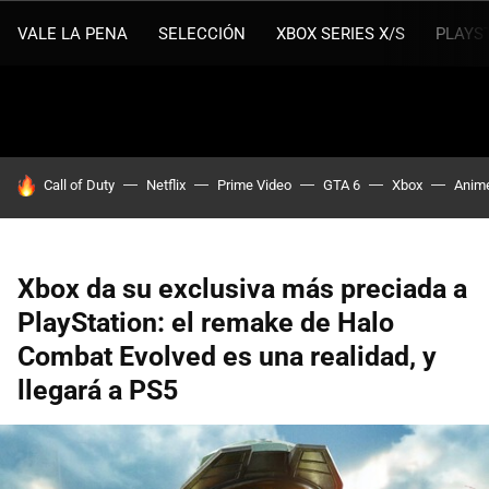
VALE LA PENA
SELECCIÓN
XBOX SERIES X/S
PLAYS
HOY SE HABLA DE
Call of Duty
Netflix
Prime Video
GTA 6
Xbox
Anim
Xbox da su exclusiva más preciada a
PlayStation: el remake de Halo
Combat Evolved es una realidad, y
llegará a PS5