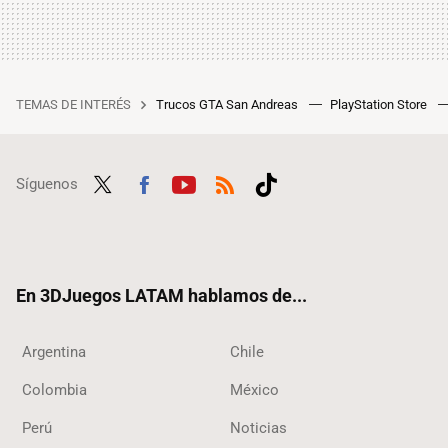
TEMAS DE INTERÉS
Trucos GTA San Andreas
PlayStation Store
Síguenos
Twit
Fac
Yout
RSS
Tikt
ter
ebo
ube
ok
ok
En 3DJuegos LATAM hablamos de...
Argentina
Chile
Colombia
México
Perú
Noticias