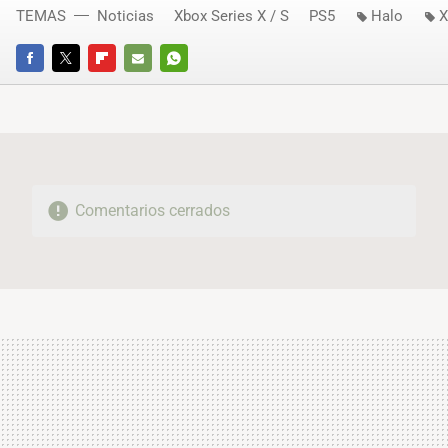
TEMAS
Noticias
Xbox Series X / S
PS5
Halo
X
FACEBOOK
TWITTER
FLIPBOARD
E-
WHATSAPP
MAIL
Comentarios cerrados