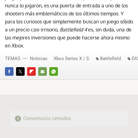
nunca lo jugaron, es una puerta de entrada a uno de los
shooters más emblemáticos de los últimos tiempos. Y
para los curiosos que simplemente buscan un juego sólido
a un precio casi irrisorio,
Battlefield 4
es, sin duda, una de
las mejores inversiones que puede hacerse ahora mismo
en Xbox.
TEMAS
Noticias
Xbox Series X / S
Battlefield
DI
FACEBOOK
TWITTER
FLIPBOARD
E-
WHATSAPP
MAIL
Comentarios cerrados