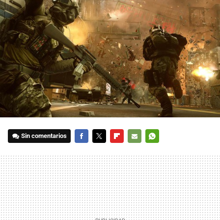
Sin comentarios
FACEBOOK
TWITTER
FLIPBOARD
E-
WHATSAPP
MAIL