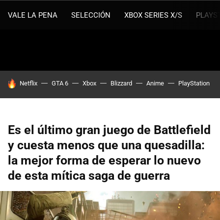
VALE LA PENA
SELECCIÓN
XBOX SERIES X/S
PLAYS
HOY SE HABLA DE
Netflix
GTA 6
Xbox
Blizzard
Anime
PlayStation
Es el último gran juego de Battlefield
y cuesta menos que una quesadilla:
la mejor forma de esperar lo nuevo
de esta mítica saga de guerra