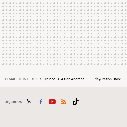
TEMAS DE INTERÉS
Trucos GTA San Andreas
PlayStation Store
Síguenos
Twit
Fac
Yout
RSS
Tikt
ter
ebo
ube
ok