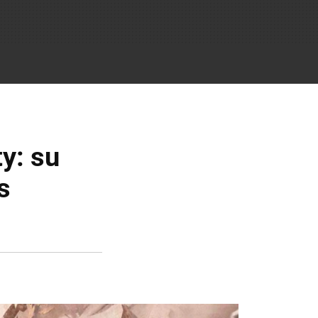
ty: su
s