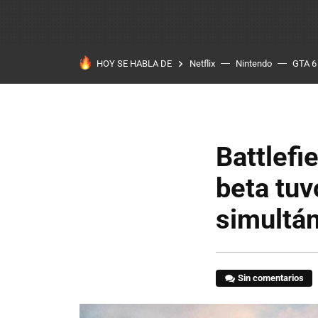
HOY SE HABLA DE
Netflix
Nintendo
GTA 6
Battlefi
beta tuv
simultá
Sin comentarios