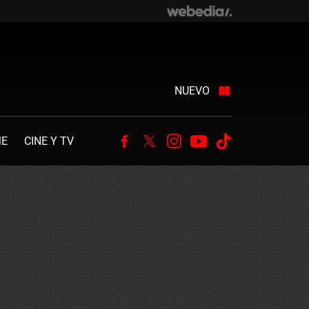
NUEVO
ME
CINE Y TV
Facebook
Twitter
Instagram
Youtube
Tiktok