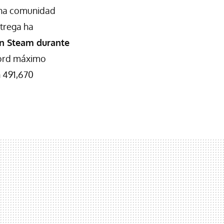
una comunidad
ntrega ha
en Steam durante
cord máximo
 491,670