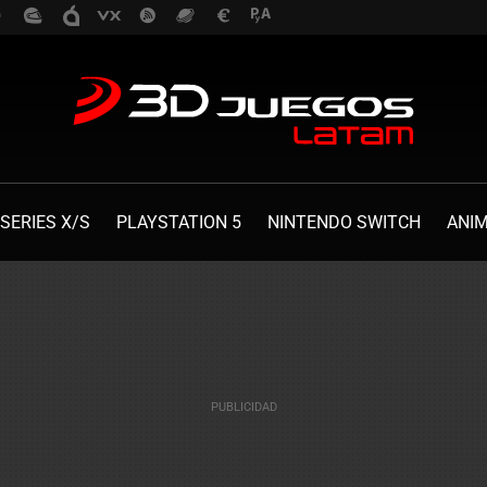
SERIES X/S
PLAYSTATION 5
NINTENDO SWITCH
ANI