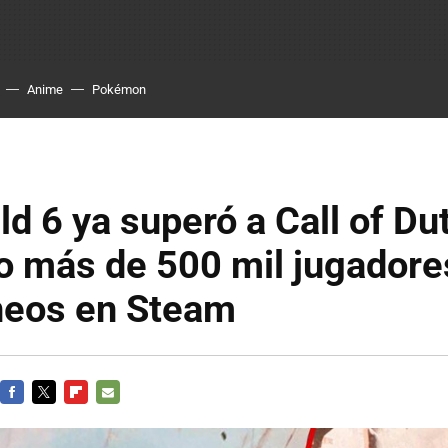
Anime
Pokémon
eld 6 ya superó a Call of Du
o más de 500 mil jugadore
neos en Steam
FACEBOOK
TWITTER
FLIPBOARD
E-
MAIL