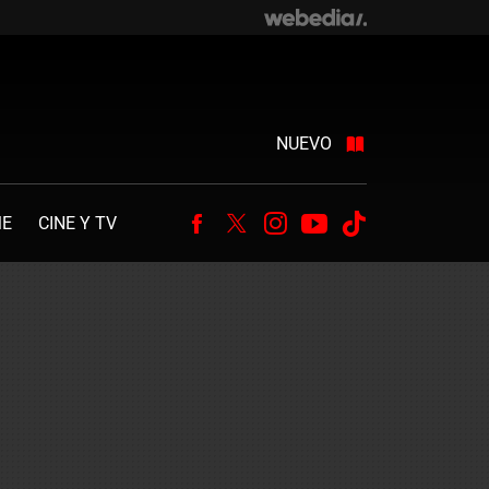
NUEVO
ME
CINE Y TV
Facebook
Twitter
Instagram
Youtube
Tiktok