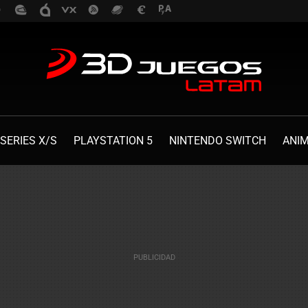
SERIES X/S
PLAYSTATION 5
NINTENDO SWITCH
ANI