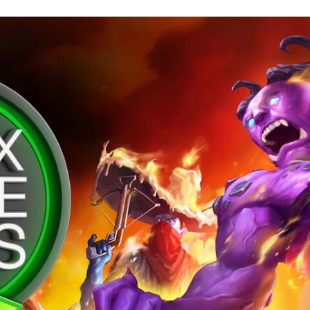
FACEBOOK
TWITTER
FLIPBOARD
E-
MAIL