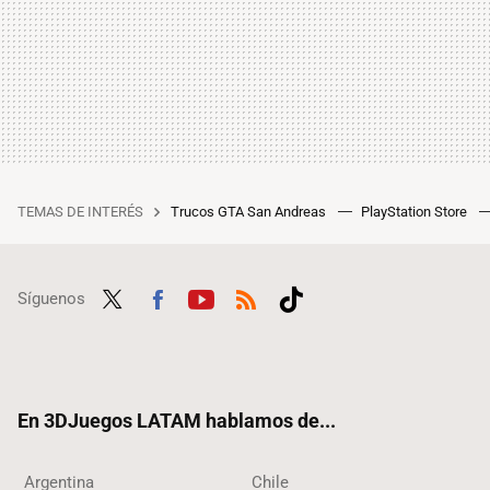
TEMAS DE INTERÉS
Trucos GTA San Andreas
PlayStation Store
Síguenos
Twit
Fac
Yout
RSS
Tikt
ter
ebo
ube
ok
ok
En 3DJuegos LATAM hablamos de...
Argentina
Chile