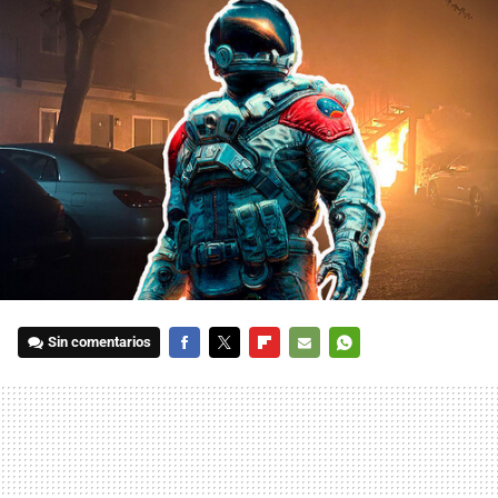
Sin comentarios
FACEBOOK
TWITTER
FLIPBOARD
E-
WHATSAPP
MAIL