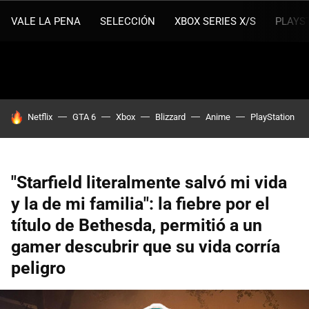
VALE LA PENA
SELECCIÓN
XBOX SERIES X/S
PLAYS
HOY SE HABLA DE
Netflix
GTA 6
Xbox
Blizzard
Anime
PlayStation
"Starfield literalmente salvó mi vida
y la de mi familia": la fiebre por el
título de Bethesda, permitió a un
gamer descubrir que su vida corría
peligro