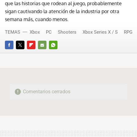
que las historias que rodean al juego, probablemente
sigan cautivando la atención de la industria por otra
semana más, cuando menos.
TEMAS
Xbox
PC
Shooters
Xbox Series X / S
RPG
FACEBOOK
TWITTER
FLIPBOARD
E-
WHATSAPP
MAIL
Comentarios cerrados