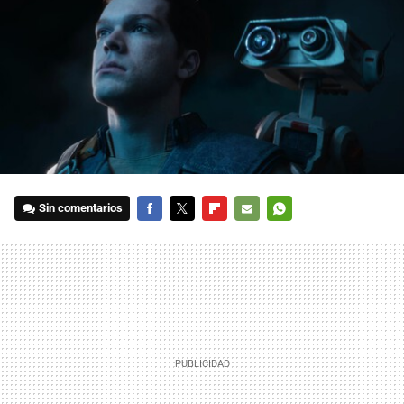
Sin comentarios
FACEBOOK
TWITTER
FLIPBOARD
E-
WHATSAPP
MAIL