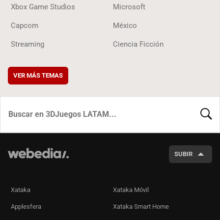
Xbox Game Studios
Microsoft
Capcom
México
Streaming
Ciencia Ficción
VER MÁS TEMAS
BUSCA
SUBIR
Xataka
Xataka Móvil
Applesfera
Xataka Smart Home