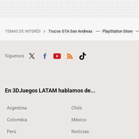
TEMAS DE INTERÉS
Trucos GTA San Andreas
PlayStation Store
Síguenos
Twit
Fac
Yout
RSS
Tikt
ter
ebo
ube
ok
ok
En 3DJuegos LATAM hablamos de...
Argentina
Chile
Colombia
México
Perú
Noticias