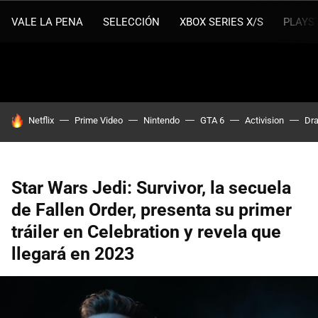
VALE LA PENA
SELECCIÓN
XBOX SERIES X/S
PLAYS
HOY SE HABLA DE
Netflix
Prime Video
Nintendo
GTA 6
Activision
Dra
Star Wars Jedi: Survivor, la secuela
de Fallen Order, presenta su primer
tráiler en Celebration y revela que
llegará en 2023