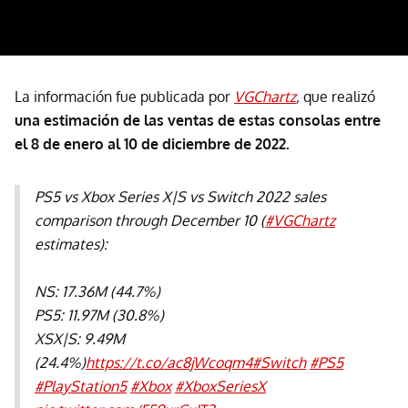
La información fue publicada por
VGChartz
,
que
realizó
una estimación de las ventas de estas consolas entre
el 8 de enero al 10 de diciembre de 2022.
PS5 vs Xbox Series X|S vs Switch 2022 sales
comparison through December 10 (
#VGChartz
estimates):
NS: 17.36M (44.7%)
PS5: 11.97M (30.8%)
XSX|S: 9.49M
(24.4%)
https://t.co/ac8jWcoqm4
#Switch
#PS5
#PlayStation5
#Xbox
#XboxSeriesX