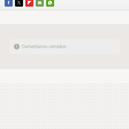
FACEBOOK
TWITTER
FLIPBOARD
E-
WHATSAPP
MAIL
Comentarios cerrados