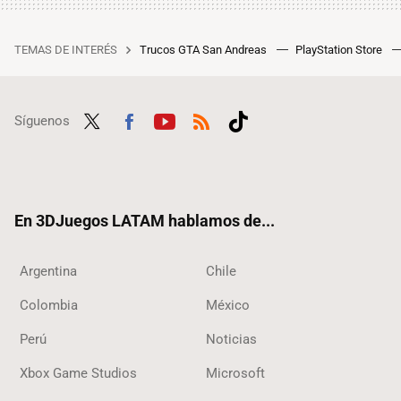
TEMAS DE INTERÉS
Trucos GTA San Andreas
PlayStation Store
Síguenos
Twit
Fac
Yout
RSS
Tikt
ter
ebo
ube
ok
ok
En 3DJuegos LATAM hablamos de...
Argentina
Chile
Colombia
México
Perú
Noticias
Xbox Game Studios
Microsoft