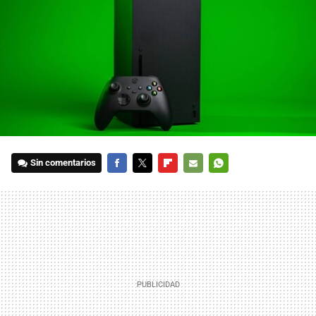
Sin comentarios
FACEBOOK
TWITTER
FLIPBOARD
E-
WHATSAPP
MAIL