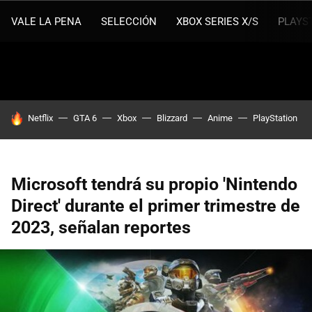
VALE LA PENA
SELECCIÓN
XBOX SERIES X/S
PLAYS
HOY SE HABLA DE
Netflix
GTA 6
Xbox
Blizzard
Anime
PlayStation
Microsoft tendrá su propio 'Nintendo
Direct' durante el primer trimestre de
2023, señalan reportes