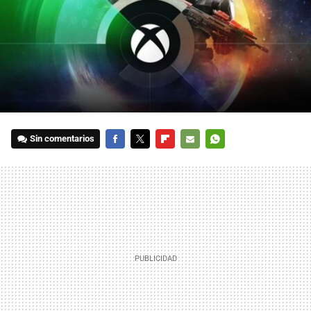
Sin comentarios
FACEBOOK
TWITTER
FLIPBOARD
E-
WHATSAPP
MAIL