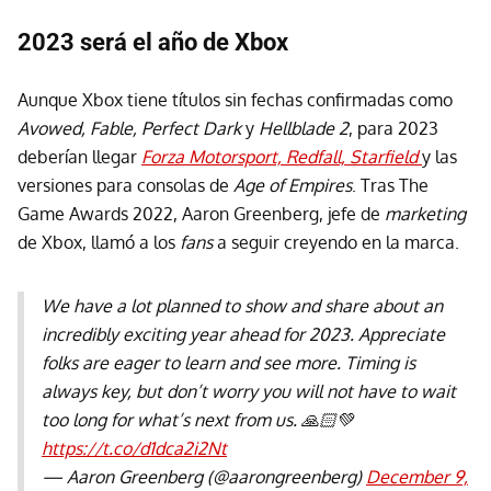
2023 será el año de Xbox
Aunque Xbox tiene títulos sin fechas confirmadas como
Avowed, Fable, Perfect Dark
y
Hellblade 2
, para 2023
deberían llegar
Forza Motorsport, Redfall, Starfield
y las
versiones para consolas de
Age of Empires
. Tras The
Game Awards 2022, Aaron Greenberg, jefe de
marketing
de Xbox, llamó a los
fans
a seguir creyendo en la marca.
We have a lot planned to show and share about an
incredibly exciting year ahead for 2023. Appreciate
folks are eager to learn and see more. Timing is
always key, but don’t worry you will not have to wait
too long for what’s next from us. 🙏🏻💚
https://t.co/d1dca2i2Nt
— Aaron Greenberg (@aarongreenberg)
December 9,