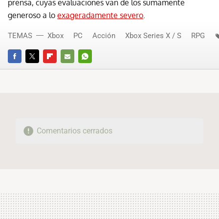
prensa, cuyas evaluaciones van de los sumamente
generoso a lo
exageradamente severo
.
TEMAS
Xbox
PC
Acción
Xbox Series X / S
RPG
FACEBOOK
TWITTER
FLIPBOARD
E-
WHATSAPP
MAIL
Comentarios cerrados