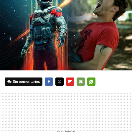
Sin comentarios
FACEBOOK
TWITTER
FLIPBOARD
E-
WHATSAPP
MAIL