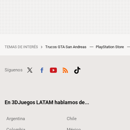
TEMAS DE INTERÉS
Trucos GTA San Andreas
PlayStation Store
Síguenos
Twit
Fac
Yout
RSS
Tikt
ter
ebo
ube
ok
ok
En 3DJuegos LATAM hablamos de...
Argentina
Chile
Colombia
México