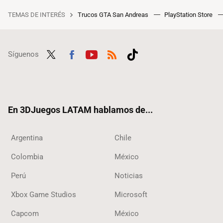
TEMAS DE INTERÉS
Trucos GTA San Andreas
PlayStation Store
Síguenos
Twit
Fac
Yout
RSS
Tikt
ter
ebo
ube
ok
ok
En 3DJuegos LATAM hablamos de...
Argentina
Chile
Colombia
México
Perú
Noticias
Xbox Game Studios
Microsoft
Capcom
México