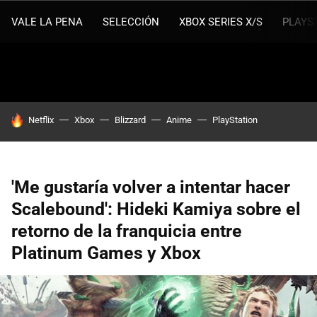
VALE LA PENA
SELECCIÓN
XBOX SERIES X/S
PLAYS
HOY SE HABLA DE
Netflix
Xbox
Blizzard
Anime
PlayStation
'Me gustaría volver a intentar hacer
Scalebound': Hideki Kamiya sobre el
retorno de la franquicia entre
Platinum Games y Xbox