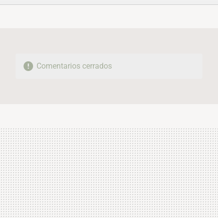
FACEBOOK
TWITTER
FLIPBOARD
E-
WHATSAPP
MAIL
Comentarios cerrados