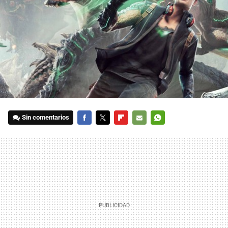
Sin comentarios
FACEBOOK
TWITTER
FLIPBOARD
E-
WHATSAPP
MAIL