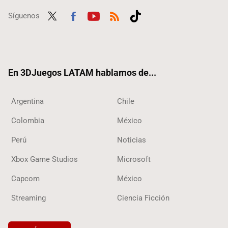
Síguenos
Twit
Fac
Yout
RSS
Tikt
ter
ebo
ube
ok
ok
En 3DJuegos LATAM hablamos de...
Argentina
Chile
Colombia
México
Perú
Noticias
Xbox Game Studios
Microsoft
Capcom
México
Streaming
Ciencia Ficción