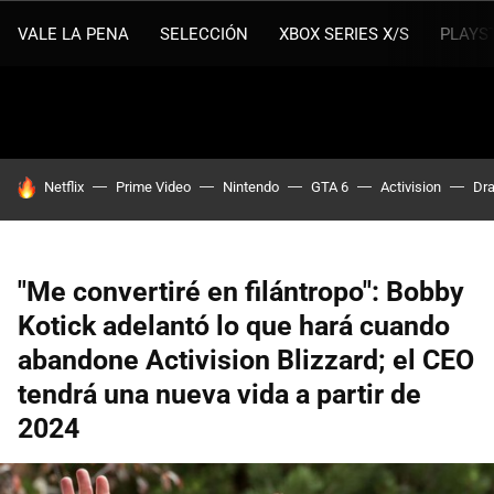
VALE LA PENA
SELECCIÓN
XBOX SERIES X/S
PLAYS
HOY SE HABLA DE
Netflix
Prime Video
Nintendo
GTA 6
Activision
Dra
"Me convertiré en filántropo": Bobby
Kotick adelantó lo que hará cuando
abandone Activision Blizzard; el CEO
tendrá una nueva vida a partir de
2024