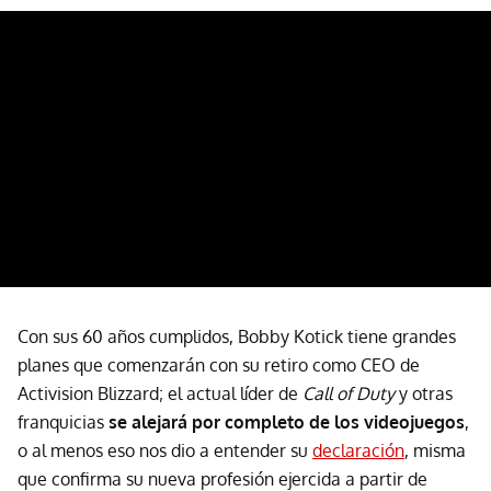
Con sus 60 años cumplidos, Bobby Kotick tiene grandes
planes que comenzarán con su retiro como CEO de
Activision Blizzard; el actual líder de
Call of Duty
y otras
franquicias
se alejará por completo de los videojuegos
,
o al menos eso nos dio a entender su
declaración
, misma
que confirma su nueva profesión ejercida a partir de