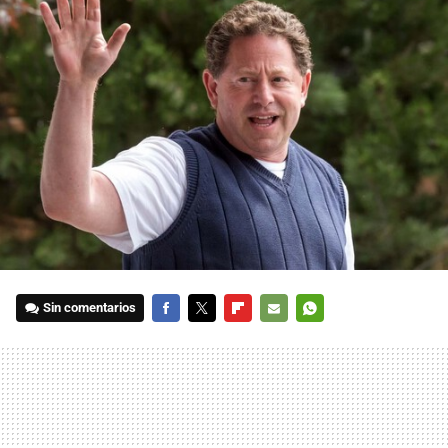
Sin comentarios
FACEBOOK
TWITTER
FLIPBOARD
E-
WHATSAPP
MAIL