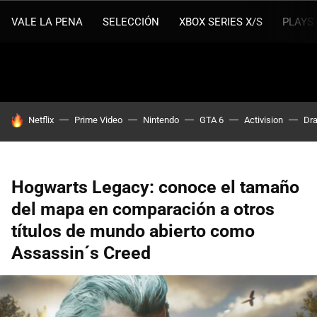
VALE LA PENA
SELECCIÓN
XBOX SERIES X/S
PLAYS
HOY SE HABLA DE
Netflix
Prime Video
Nintendo
GTA 6
Activision
Dra
Hogwarts Legacy: conoce el tamaño
del mapa en comparación a otros
títulos de mundo abierto como
Assassin´s Creed