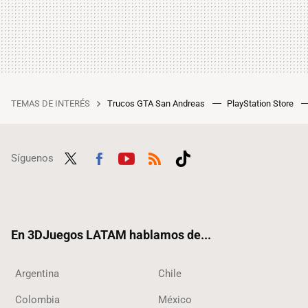
TEMAS DE INTERÉS
Trucos GTA San Andreas
PlayStation Store
Síguenos
Twit
Fac
Yout
RSS
Tikt
ter
ebo
ube
ok
ok
En 3DJuegos LATAM hablamos de...
Argentina
Chile
Colombia
México