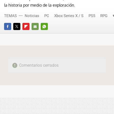
la historia por medio de la exploración.
TEMAS
Noticias
PC
Xbox Series X / S
PS5
RPG
FACEBOOK
TWITTER
FLIPBOARD
E-
WHATSAPP
MAIL
Comentarios cerrados