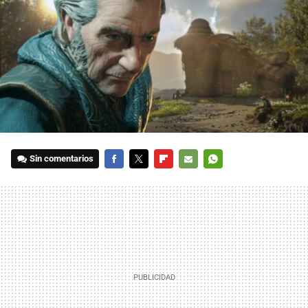
Sin comentarios
FACEBOOK
TWITTER
FLIPBOARD
E-
WHATSAPP
MAIL