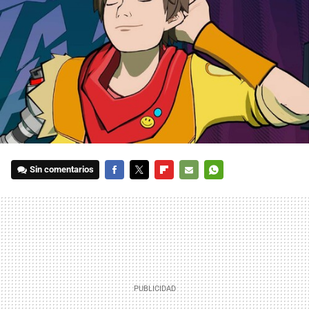
Sin comentarios
FACEBOOK
TWITTER
FLIPBOARD
E-
WHATSAPP
MAIL