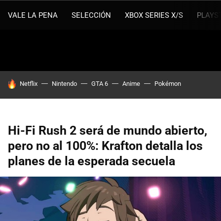
VALE LA PENA
SELECCIÓN
XBOX SERIES X/S
PLAYS
HOY SE HABLA DE
Netflix
Nintendo
GTA 6
Anime
Pokémon
Hi-Fi Rush 2 será de mundo abierto,
pero no al 100%: Krafton detalla los
planes de la esperada secuela