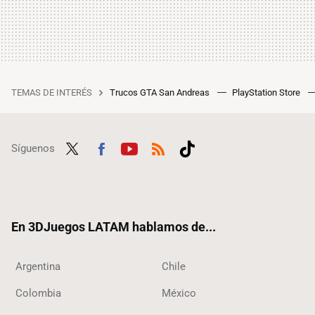
TEMAS DE INTERÉS
Trucos GTA San Andreas
PlayStation Store
Síguenos
Twit
Fac
Yout
RSS
Tikt
ter
ebo
ube
ok
ok
En 3DJuegos LATAM hablamos de...
Argentina
Chile
Colombia
México