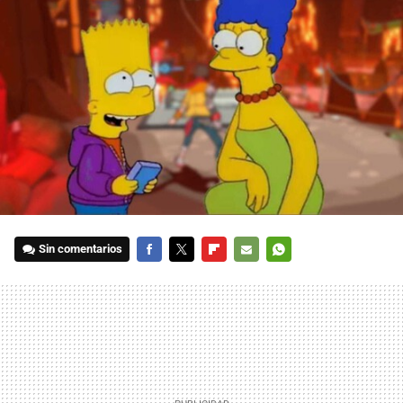
Sin comentarios
FACEBOOK
TWITTER
FLIPBOARD
E-
WHATSAPP
MAIL