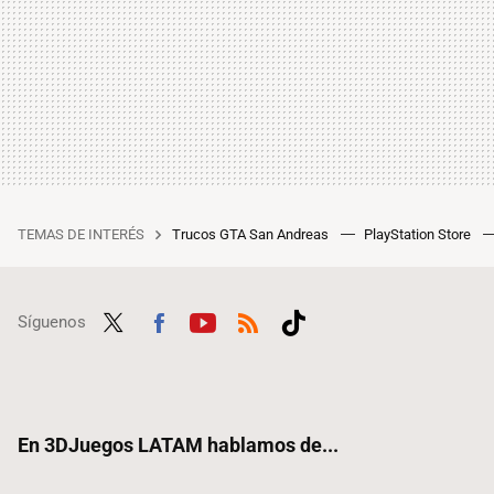
TEMAS DE INTERÉS
Trucos GTA San Andreas
PlayStation Store
Síguenos
Twit
Fac
Yout
RSS
Tikt
ter
ebo
ube
ok
ok
En 3DJuegos LATAM hablamos de...