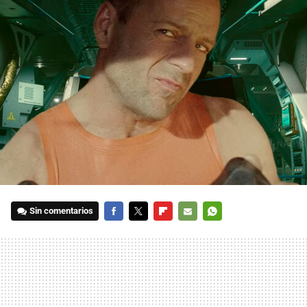
Sin comentarios
FACEBOOK
TWITTER
FLIPBOARD
E-
WHATSAPP
MAIL