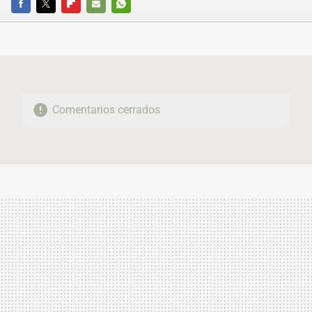
FACEBOOK
TWITTER
FLIPBOARD
E-
WHATSAPP
MAIL
Comentarios cerrados