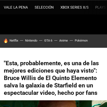
VALE LA PENA
SELECCIÓN
XBOX SERIES X/S
PLAYS
HOY SE HABLA DE
Netflix
Nintendo
GTA 6
Anime
Pokémon
"Esta, probablemente, es una de las
mejores ediciones que haya visto":
Bruce Willis de El Quinto Elemento
salva la galaxia de Starfield en un
espectacular video, hecho por fans