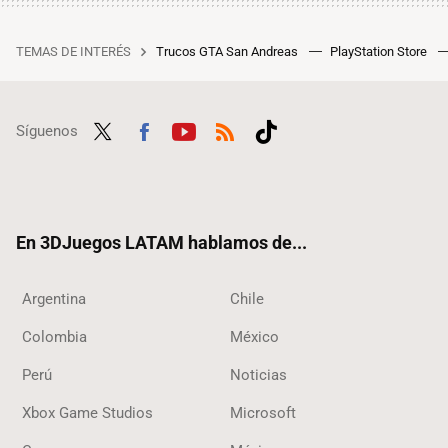
TEMAS DE INTERÉS
Trucos GTA San Andreas
PlayStation Store
Síguenos
Twit
Fac
Yout
RSS
Tikt
ter
ebo
ube
ok
ok
En 3DJuegos LATAM hablamos de...
Argentina
Chile
Colombia
México
Perú
Noticias
Xbox Game Studios
Microsoft