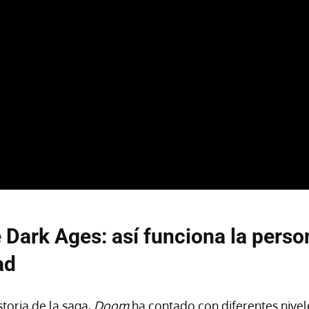
Dark Ages: así funciona la perso
ad
storia de la saga,
Doom
ha contado con diferentes nivele