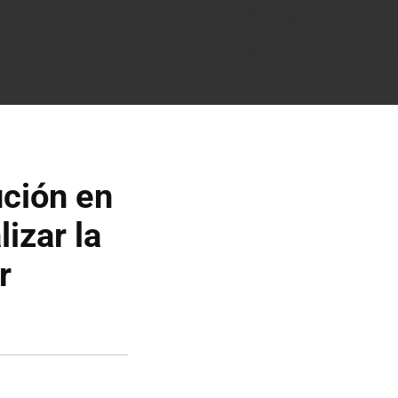
ción en
izar la
r