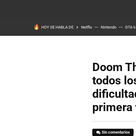
HOY SE HABLA DE
Netflix
Nintendo
GTA 6
Doom Th
todos lo
dificult
primera 
Sin comentarios