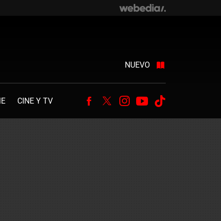
NUEVO
ME
CINE Y TV
Facebook
Twitter
Instagram
Youtube
Tiktok