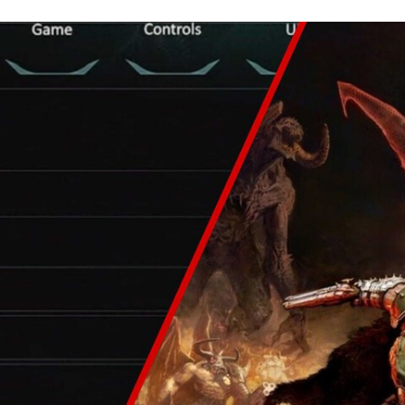
FACEBOOK
TWITTER
FLIPBOARD
E-
MAIL