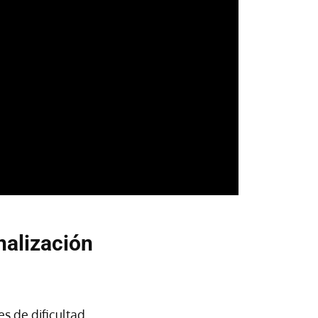
nalización
s de dificultad