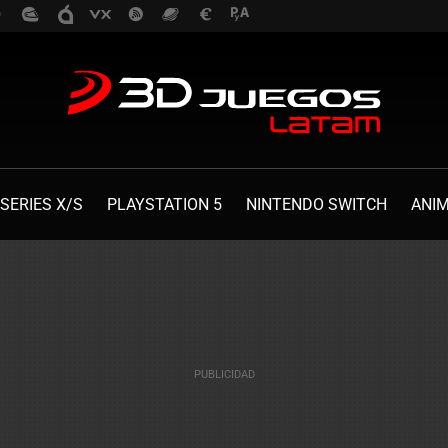
SERIES X/S
PLAYSTATION 5
NINTENDO SWITCH
ANI