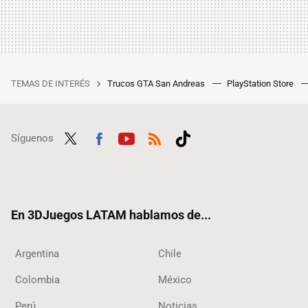
TEMAS DE INTERÉS
Trucos GTA San Andreas
PlayStation Store
Síguenos
Twit
Fac
Yout
RSS
Tikt
ter
ebo
ube
ok
ok
En 3DJuegos LATAM hablamos de...
Argentina
Chile
Colombia
México
Perú
Noticias