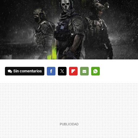
Sin comentarios
FACEBOOK
TWITTER
FLIPBOARD
E-
WHATSAPP
MAIL