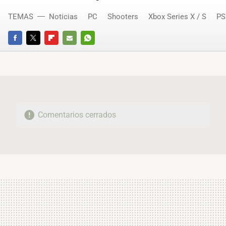
TEMAS
Noticias
PC
Shooters
Xbox Series X / S
PS
FACEBOOK
TWITTER
FLIPBOARD
E-
WHATSAPP
MAIL
Comentarios cerrados