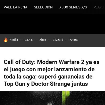
VALE LA PENA
SELECCIÓN
XBOX SERIES X/S
PLAYS
HOY SE HABLA DE
Netflix
GTA 6
Xbox
Blizzard
Anime
Call of Duty: Modern Warfare 2 ya es
el juego con mejor lanzamiento de
toda la saga; superó ganancias de
Top Gun y Doctor Strange juntas