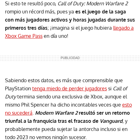
Si esto te resultó poco,
Call of Duty: Modern Warfare 2
rompio un récord más, pues ya
es el juego de la saga
con más jugadores activos y horas jugadas durante sus
primeros tres días
; ¡imagina si el juego hubiera
llegado a
Xbox Game Pass
en día uno!
Sabiendo estos datos, es más que comprensible que
PlayStation
tenga miedo de perder jugadores
si
Call of
Duty
termina siendo una exclusiva de Xbox, aunque el
mismo Phil Spencer ha dicho incontables veces que
esto
no sucederá
.
Modern Warfare 2
resultó ser un retorno
triunfal a la franquicia tras el fracaso de
Vanguard
, y
probablemente pueda sujetar la antorcha incluso si en
todo 2023 no vemos ningún sucesor.