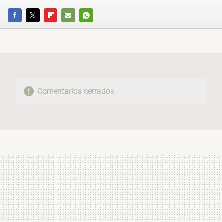
FACEBOOK
TWITTER
FLIPBOARD
E-
WHATSAPP
MAIL
Comentarios cerrados