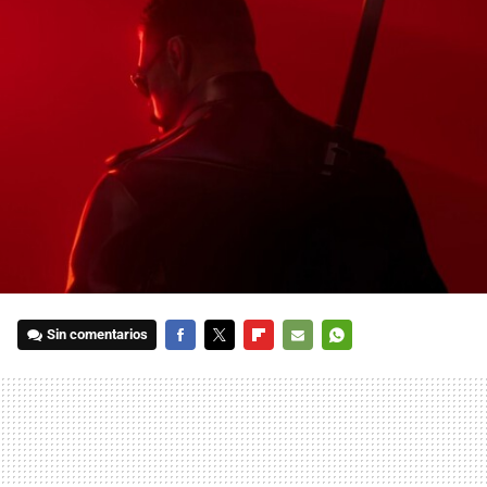
Sin comentarios
FACEBOOK
TWITTER
FLIPBOARD
E-
WHATSAPP
MAIL