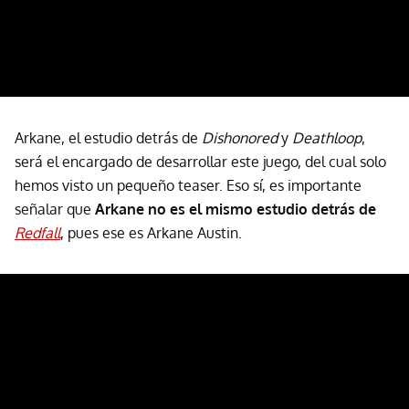
Arkane, el estudio detrás de
Dishonored
y
Deathloop
,
será el encargado de desarrollar este juego, del cual solo
hemos visto un pequeño teaser. Eso sí, es importante
señalar que
Arkane no es el mismo estudio detrás de
Redfall
, pues ese es Arkane Austin.