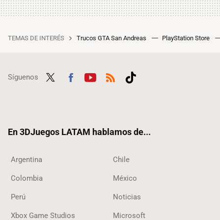
TEMAS DE INTERÉS
Trucos GTA San Andreas
PlayStation Store
Síguenos
Twit
Fac
Yout
RSS
Tikt
ter
ebo
ube
ok
ok
En 3DJuegos LATAM hablamos de...
Argentina
Chile
Colombia
México
Perú
Noticias
Xbox Game Studios
Microsoft