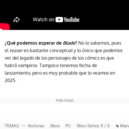
¿Qué podemos esperar de
Blade
?
No lo sabemos, pues
el
teaser
es bastante conceptual y lo único que podemos
ver del legado de los personajes de los cómics es que
habrá vampiros. Tampoco tenemos fecha de
lanzamiento, pero es muy probable que lo veamos en
2025.
TEMAS
Noticias
Xbox
PC
Xbox Series X / S
Marv