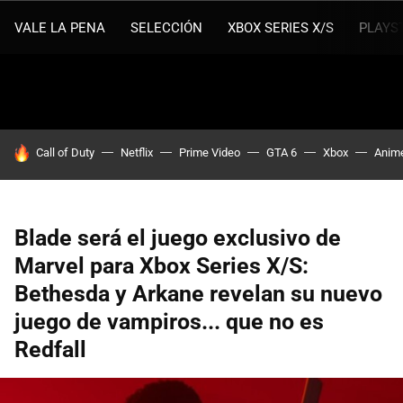
VALE LA PENA
SELECCIÓN
XBOX SERIES X/S
PLAYS
HOY SE HABLA DE
Call of Duty
Netflix
Prime Video
GTA 6
Xbox
Anim
Blade será el juego exclusivo de
Marvel para Xbox Series X/S:
Bethesda y Arkane revelan su nuevo
juego de vampiros... que no es
Redfall