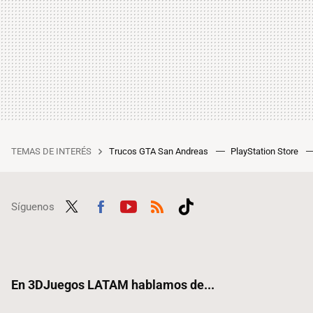
TEMAS DE INTERÉS
Trucos GTA San Andreas
PlayStation Store
Síguenos
Twit
Fac
Yout
RSS
Tikt
ter
ebo
ube
ok
ok
En 3DJuegos LATAM hablamos de...