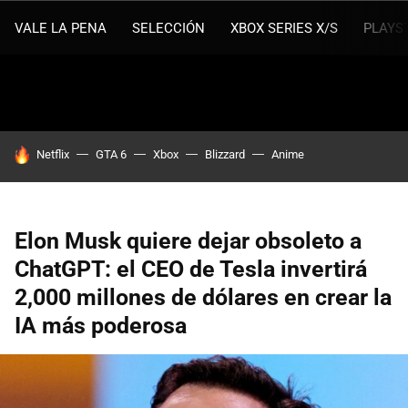
VALE LA PENA
SELECCIÓN
XBOX SERIES X/S
PLAYS
HOY SE HABLA DE
Netflix
GTA 6
Xbox
Blizzard
Anime
Elon Musk quiere dejar obsoleto a
ChatGPT: el CEO de Tesla invertirá
2,000 millones de dólares en crear la
IA más poderosa