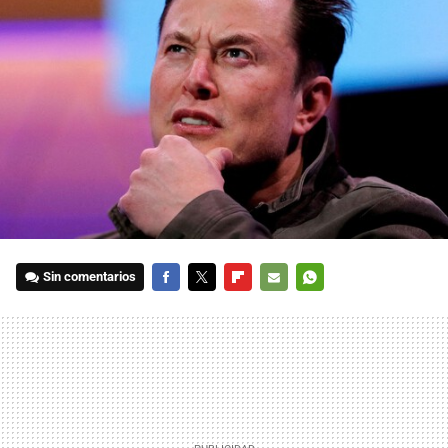
Sin comentarios
FACEBOOK
TWITTER
FLIPBOARD
E-
WHATSAPP
MAIL