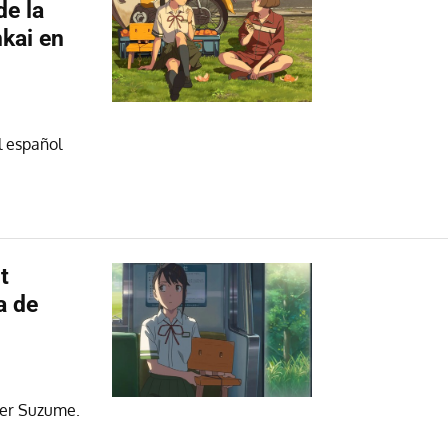
de la
kai en
l español
t
a de
 ver Suzume.