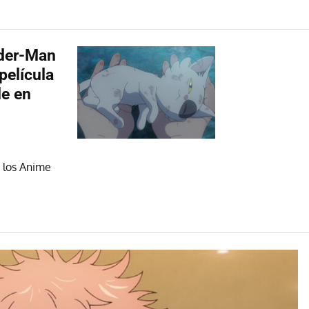
ider-Man
película
le en
 los Anime