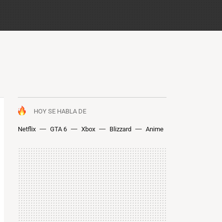
HOY SE HABLA DE
Netflix
GTA 6
Xbox
Blizzard
Anime