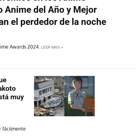
o Anime del Año y Mejor
n el perdedor de la noche
 Anime Awards 2024.
LEER MÁS »
ue
akoto
está muy
r fácilmente