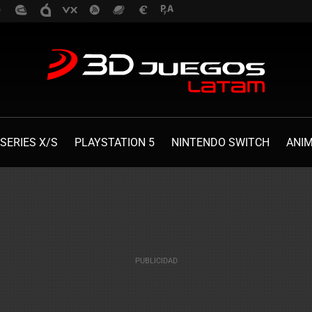
SERIES X/S
PLAYSTATION 5
NINTENDO SWITCH
ANI