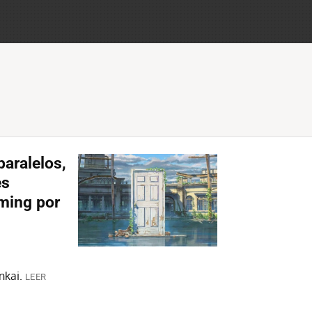
aralelos,
es
aming por
nkai.
LEER