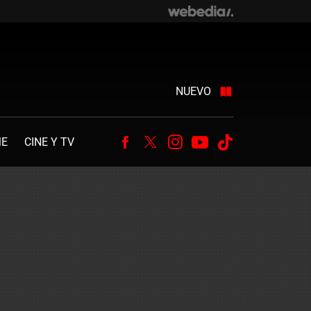
NUEVO
ME
CINE Y TV
Facebook
Twitter
Instagram
Youtube
Tiktok