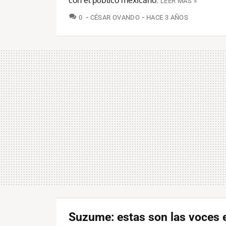
con el público mexicano.
LEER MÁS »
COMENTARIOS
0
CÉSAR OVANDO
HACE 3 AÑOS
Suzume: estas son las voces 