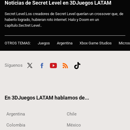
Noticias de Secret Level en 3DJuegos LATAM
Secret Level:Los creadores de Secret Level querían un crossover que, de
haberlo logrado, hubieran roto internet: Halo y Doom en un
capítulo.Sectret Level..
OTROS TEMAS:
Juegos
Argentina
Xbox Game Studios
Micros
Síguenos
Twit
Fac
Yout
RSS
Tikt
ter
ebo
ube
ok
ok
En 3DJuegos LATAM hablamos de...
Argentina
Chile
Colombia
México