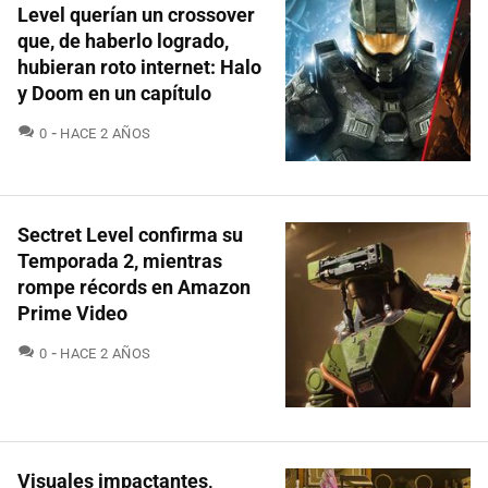
Level querían un crossover
que, de haberlo logrado,
hubieran roto internet: Halo
y Doom en un capítulo
COMENTARIOS
0
HACE 2 AÑOS
Sectret Level confirma su
Temporada 2, mientras
rompe récords en Amazon
Prime Video
COMENTARIOS
0
HACE 2 AÑOS
Visuales impactantes,