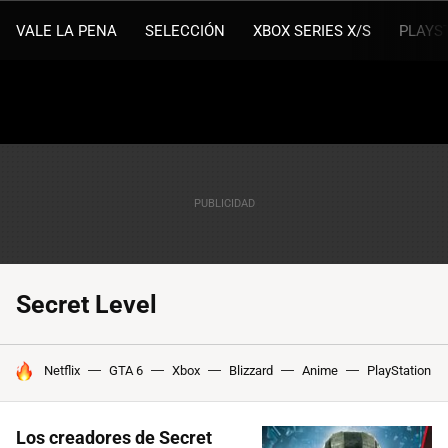
VALE LA PENA
SELECCIÓN
XBOX SERIES X/S
PLAYS
Secret Level
HOY SE HABLA DE
Netflix
GTA 6
Xbox
Blizzard
Anime
PlayStation
Los creadores de Secret