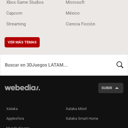
Xbox Game Studios
Microsoft
Capcom
México
Streaming
Ciencia Ficción
VER MÁS TEMAS
BUSCA
SUBIR
Xataka
Xataka Móvil
Applesfera
Xataka Smart Home