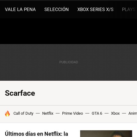
VALE LA PENA
SELECCIÓN
XBOX SERIES X/S
PLAYS
Scarface
HOY SE HABLA DE
Call of Duty
Netflix
Prime Video
GTA 6
Xbox
Ani
Últimos días en Netflix: la