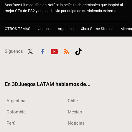
Scarface:Últimos días en Netflix: la película de criminales que inspiró al
mejor GTA de PS2 y que nadie vio por culpa de su violencia extrema
OTROS TEMAS:
Juegos
Argentina
Xbox Game Studios
Micros
Síguenos
Twit
Fac
Yout
RSS
Tikt
ter
ebo
ube
ok
ok
En 3DJuegos LATAM hablamos de...
Argentina
Chile
Colombia
México
Perú
Noticias