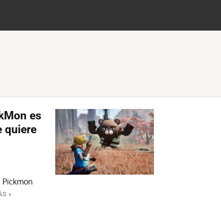
ckMon es
 quiere
o, Pickmon
ÁS »