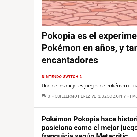
Pokopia es el experim
Pokémon en años, y ta
encantadores
NINTENDO SWITCH 2
Uno de los mejores juegos de Pokémon
LEER
COMENTARIOS
0
GUILLERMO PÉREZ VERDUZCO ZOPFY
HAC
Pokémon Pokopia hace histori
posiciona como el mejor juego
franquicia según Metacritic