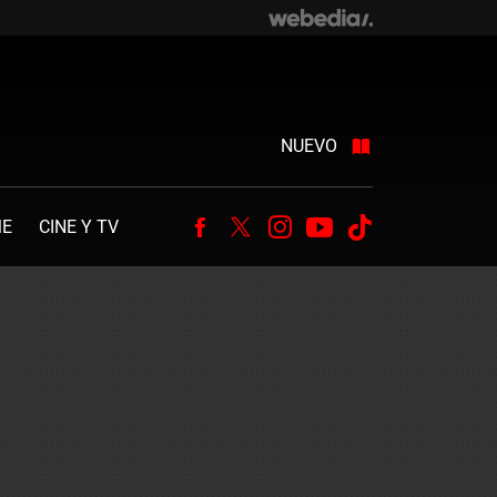
NUEVO
ME
CINE Y TV
Facebook
Twitter
Instagram
Youtube
Tiktok