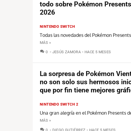
todo sobre Pokémon Presents
2026
NINTENDO SWITCH
Todas las novedades del Pokémon Presents
MÁS »
COMENTARIOS
0
JESÚS ZAMORA
HACE 5 MESES
La sorpresa de Pokémon Vient
no son solo sus hermosos inic
que por fin tiene mejores gráf
NINTENDO SWITCH 2
Una gran alegría en el Pokémon Presents d
MÁS »
COMENTARIOS
0
DIEGO GUTIÉRREZ
HACE 5 MESES