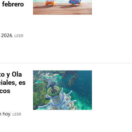
 febrero
 2026.
LEER
o y Ola
iales, es
icos
e hoy.
LEER