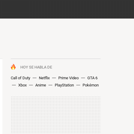
HOY SE HABLA DE
Call of Duty
Netflix
Prime Video
GTA 6
Xbox
Anime
PlayStation
Pokémon