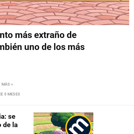
ento más extraño de
mbién uno de los más
 MÁS »
E 5 MESES
a: se
 de la