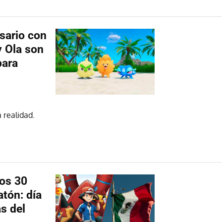
sario con
y Ola son
para
 realidad.
los 30
tón: día
as del