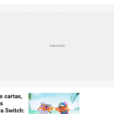
s cartas,
es
ra Switch: