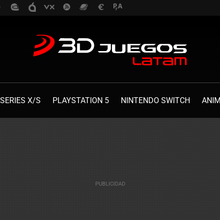
SERIES X/S
PLAYSTATION 5
NINTENDO SWITCH
ANI