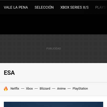
VALE LA PENA
SELECCIÓN
XBOX SERIES X/S
PLAYS
ESA
HOY SE HABLA DE
Netflix
Xbox
Blizzard
Anime
PlayStation