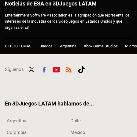
Noticias de ESA en 3DJuegos LATAM
Entertainment Software Association es la agrupación que representa los
intereses de la industria de los videojuegos en Estados Unidos y que
organiza el E3
OTROS TEMAS:
Juegos
Argentina
Xbox Game Studios
Micros
Síguenos
Twit
Fac
Yout
RSS
Tikt
ter
ebo
ube
ok
ok
En 3DJuegos LATAM hablamos de...
Argentina
Chile
Colombia
México