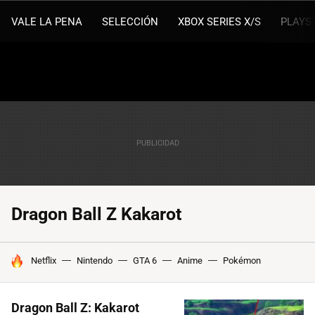
VALE LA PENA
SELECCIÓN
XBOX SERIES X/S
PLAYS
Dragon Ball Z Kakarot
HOY SE HABLA DE
Netflix
Nintendo
GTA 6
Anime
Pokémon
Dragon Ball Z: Kakarot