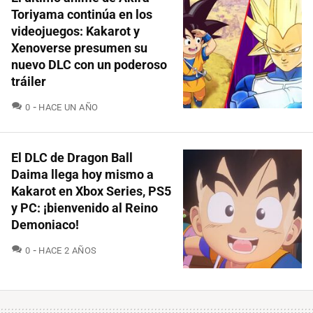
Toriyama continúa en los
videojuegos: Kakarot y
Xenoverse presumen su
nuevo DLC con un poderoso
tráiler
COMENTARIOS
0
HACE UN AÑO
El DLC de Dragon Ball
Daima llega hoy mismo a
Kakarot en Xbox Series, PS5
y PC: ¡bienvenido al Reino
Demoniaco!
COMENTARIOS
0
HACE 2 AÑOS