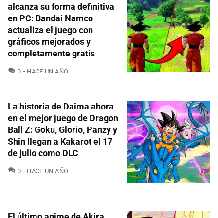
alcanza su forma definitiva
en PC: Bandai Namco
actualiza el juego con
gráficos mejorados y
completamente gratis
COMENTARIOS
0
HACE UN AÑO
La historia de Daima ahora
en el mejor juego de Dragon
Ball Z: Goku, Glorio, Panzy y
Shin llegan a Kakarot el 17
de julio como DLC
COMENTARIOS
0
HACE UN AÑO
El último anime de Akira