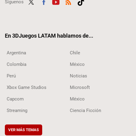
Síguenos
Twit
Fac
Yout
RSS
Tikt
ter
ebo
ube
ok
ok
En 3DJuegos LATAM hablamos de...
Argentina
Chile
Colombia
México
Perú
Noticias
Xbox Game Studios
Microsoft
Capcom
México
Streaming
Ciencia Ficción
VER MÁS TEMAS