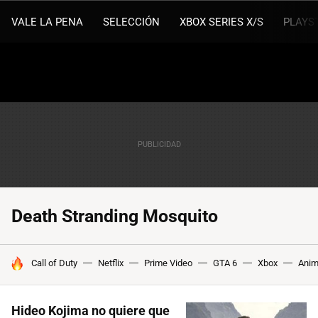
VALE LA PENA
SELECCIÓN
XBOX SERIES X/S
PLAYS
Death Stranding Mosquito
HOY SE HABLA DE
Call of Duty
Netflix
Prime Video
GTA 6
Xbox
Ani
Hideo Kojima no quiere que