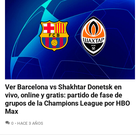
Ver Barcelona vs Shakhtar Donetsk en
vivo, online y gratis: partido de fase de
grupos de la Champions League por HBO
Max
COMENTARIOS
0
HACE 3 AÑOS