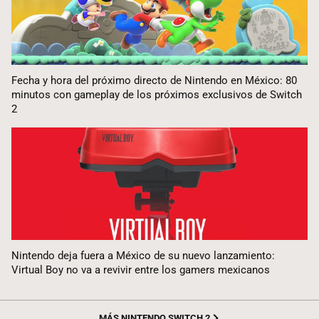
Fecha y hora del próximo directo de Nintendo en México: 80
minutos con gameplay de los próximos exclusivos de Switch
2
Nintendo deja fuera a México de su nuevo lanzamiento:
Virtual Boy no va a revivir entre los gamers mexicanos
MÁS NINTENDO SWITCH 2