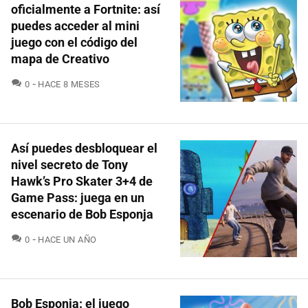
oficialmente a Fortnite: así
puedes acceder al mini
juego con el código del
mapa de Creativo
COMENTARIOS
0
HACE 8 MESES
Así puedes desbloquear el
nivel secreto de Tony
Hawk’s Pro Skater 3+4 de
Game Pass: juega en un
escenario de Bob Esponja
COMENTARIOS
0
HACE UN AÑO
Bob Esponja: el juego