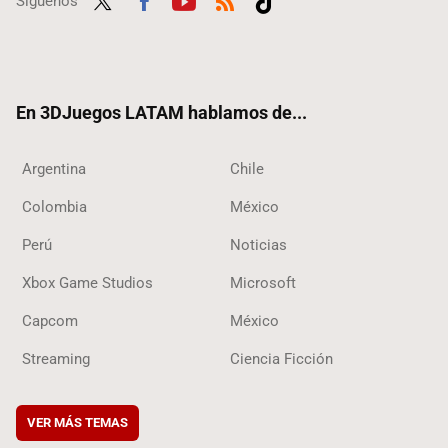
Síguenos
Twit
Fac
Yout
RSS
Tikt
ter
ebo
ube
ok
ok
En 3DJuegos LATAM hablamos de...
Argentina
Chile
Colombia
México
Perú
Noticias
Xbox Game Studios
Microsoft
Capcom
México
Streaming
Ciencia Ficción
VER MÁS TEMAS