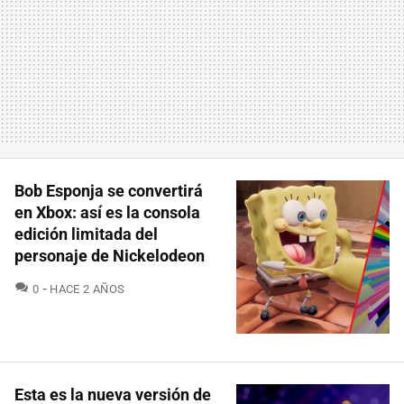
Bob Esponja se convertirá
en Xbox: así es la consola
edición limitada del
personaje de Nickelodeon
COMENTARIOS
0
HACE 2 AÑOS
Esta es la nueva versión de