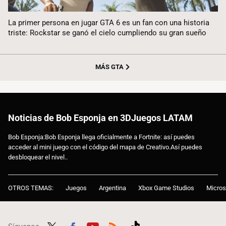
La primer persona en jugar GTA 6 es un fan con una historia
triste: Rockstar se ganó el cielo cumpliendo su gran sueño
MÁS GTA
Noticias de Bob Esponja en 3DJuegos LATAM
Bob Esponja:Bob Esponja llega oficialmente a Fortnite: así puedes
acceder al mini juego con el código del mapa de Creativo.Así puedes
desbloquear el nivel..
OTROS TEMAS:
Juegos
Argentina
Xbox Game Studios
Micros