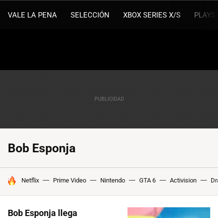
VALE LA PENA
SELECCIÓN
XBOX SERIES X/S
PLAYS
Bob Esponja
HOY SE HABLA DE
Netflix
Prime Video
Nintendo
GTA 6
Activision
Dr
Bob Esponja llega