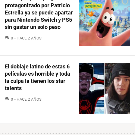
protagonizado por Patricio
Estrella ya se puede apartar
para Nintendo Switch y PS5
sin gastar un solo peso
COMENTARIOS
0
HACE 2 AÑOS
El doblaje latino de estas 6
películas es horrible y toda
la culpa la tienen los star
talents
COMENTARIOS
0
HACE 2 AÑOS