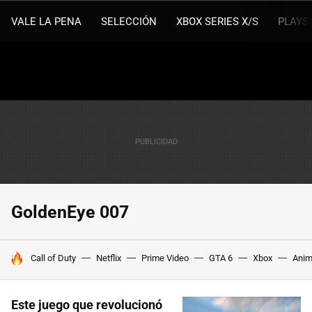
VALE LA PENA
SELECCIÓN
XBOX SERIES X/S
PLAYS
GoldenEye 007
HOY SE HABLA DE
Call of Duty
Netflix
Prime Video
GTA 6
Xbox
Ani
Este juego que revolucionó