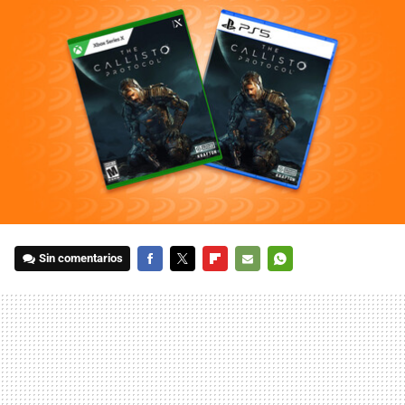
Sin comentarios
FACEBOOK
TWITTER
FLIPBOARD
E-
WHATSAPP
MAIL