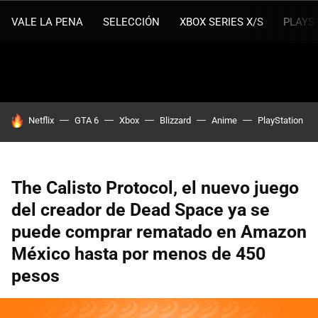
VALE LA PENA
SELECCIÓN
XBOX SERIES X/S
PLAYS
HOY SE HABLA DE
Netflix
GTA 6
Xbox
Blizzard
Anime
PlayStation
The Calisto Protocol, el nuevo juego
del creador de Dead Space ya se
puede comprar rematado en Amazon
México hasta por menos de 450
pesos