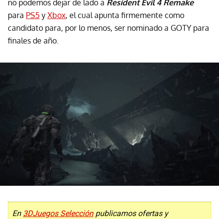
no podemos dejar de lado a
Resident Evil 4 Remake
para
PS5
y
Xbox
, el cual apunta firmemente como
candidato para, por lo menos, ser nominado a GOTY para
finales de año.
En
3DJuegos Selección
publicamos ofertas y