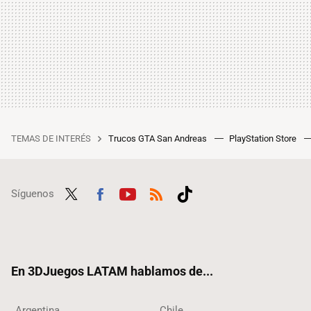
TEMAS DE INTERÉS
Trucos GTA San Andreas
PlayStation Store
Síguenos
Twit
Fac
Yout
RSS
Tikt
ter
ebo
ube
ok
ok
En 3DJuegos LATAM hablamos de...
Argentina
Chile