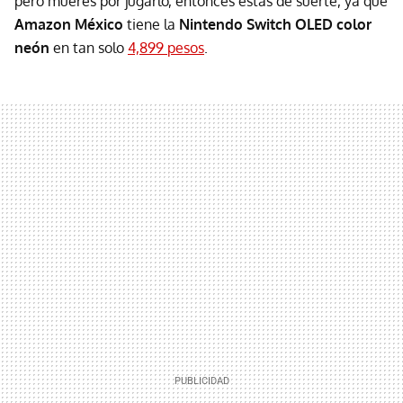
pero mueres por jugarlo, entonces estás de suerte, ya que
Amazon México
tiene la
Nintendo Switch OLED color
neón
en tan solo
4,899 pesos
.