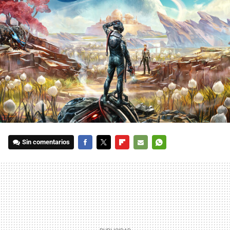
Sin comentarios
FACEBOOK
TWITTER
FLIPBOARD
E-
WHATSAPP
MAIL