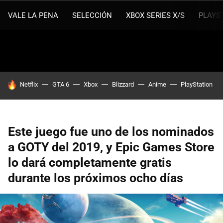
VALE LA PENA
SELECCIÓN
XBOX SERIES X/S
PLAYS
HOY SE HABLA DE
Netflix
GTA 6
Xbox
Blizzard
Anime
PlayStation
Este juego fue uno de los nominados
a GOTY del 2019, y Epic Games Store
lo dará completamente gratis
durante los próximos ocho días