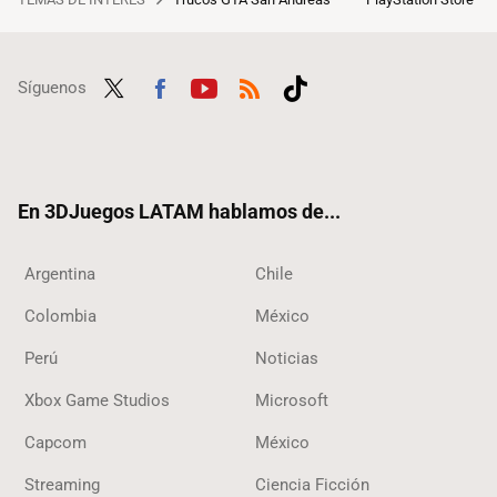
Síguenos
Twit
Fac
Yout
RSS
Tikt
ter
ebo
ube
ok
ok
En 3DJuegos LATAM hablamos de...
Argentina
Chile
Colombia
México
Perú
Noticias
Xbox Game Studios
Microsoft
Capcom
México
Streaming
Ciencia Ficción