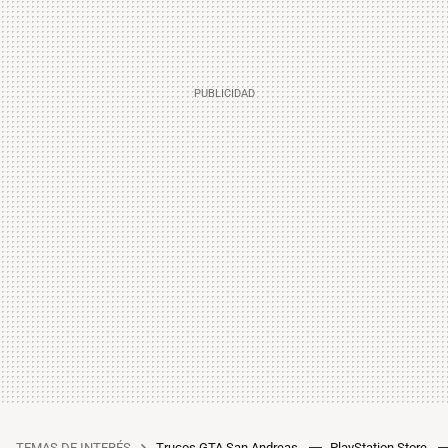
TEMAS DE INTERÉS
Trucos GTA San Andreas
PlayStation Store